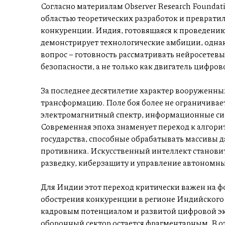
Согласно материалам Observer Research Foundat
областью теоретических разработок и преврати
конкуренции. Индия, готовящаяся к проведению
демонстрирует технологические амбиции, одна
вопрос – готовность рассматривать нейросетев
безопасности, а не только как двигатель цифро
За последнее десятилетие характер вооруженны
трансформацию. Поле боя более не ограничивае
электромагнитный спектр, информационные си
Современная эпоха знаменует переход к алгор
государства, способные обрабатывать массивы 
противника. Искусственный интеллект станов
разведку, киберзащиту и управление автономн
Для Индии этот переход критически важен на ф
обострения конкуренции в регионе Индийского 
кадровым потенциалом и развитой цифровой эк
оборонный сектор остается фрагментарным. В о