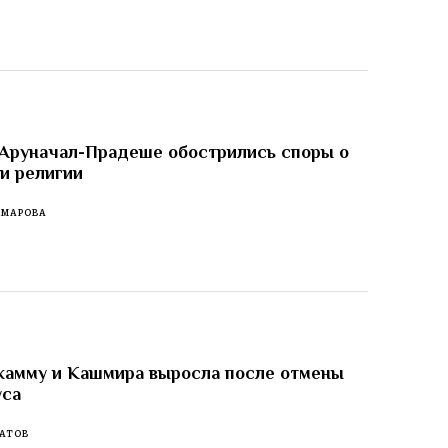
 Аруначал-Прадеше обострились споры о
 и религии
ОМАРОВА
жамму и Кашмира выросла после отмены
уса
АТОВ