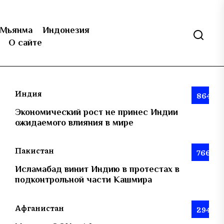
Мьянма
Индонезия
О сайте
Индия
864
Экономический рост не принес Индии
ожидаемого влияния в мире
Пакистан
766
Исламабад винит Индию в протестах в
подконтрольной части Кашмира
Афганистан
294