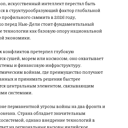
ion, искусственный интеллект перестал быть
лся в структурообразующий фактор глобальной
 профильного саммита в 2026 году,
ко перед Нью-Дели стоит фундаментальный
ые технологии как базовую опору национальной
вой экономики.
х конфликтов претерпел глубокую
тся сушей, морем или космосом; оно охватывает
стемы и финансовую инфраструктуру.
итмическим войнам, где преимущество получают
данных и принимать решения быстрее
ится центральным элементом, связывающим
ыми системами.
оне перманентной угрозы войны на два фронта и
океана. Страна обладает значительным
осистемой, однако внедрение технологий в
твет на региональные вызовы индийское