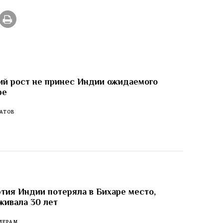
й рост не принес Индии ожидаемого
ре
АТОВ
тия Индии потеряла в Бихаре место,
живала 30 лет
ДЕРАМ