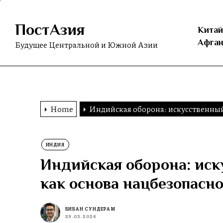
Skip
to
ПостАзия
the
Китай
content
Афган
Будущее Центральной и Южной Азии
Home
Индийская оборона: искусственный
ИНДИЯ
Индийская оборона: иск
как основа нацбезопасн
ВИВАН СУНДЕРАМ
29.03.2026