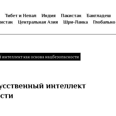
Тибет и Непал
Индия
Пакистан
Бангладеш
истан
Центральная Азия
Шри-Ланка
Глобально
 интеллект как основа нацбезопасности
усственный интеллект
ости