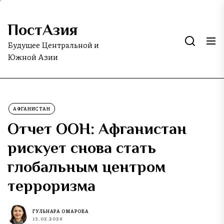
Skip
to
ПостАзия
the
content
Будущее Центральной и
Южной Азии
АФГАНИСТАН
Отчет ООН: Афганистан
рискует снова стать
глобальным центром
терроризма
ГУЛЬНАРА ОМАРОВА
13.02.2026