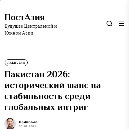
Skip
to
ПостАзия
the
content
Будущее Центральной и
Южной Азии
ПАКИСТАН
Пакистан 2026:
исторический шанс на
стабильность среди
глобальных интриг
МАДИНА ЛИ
03.02.2026