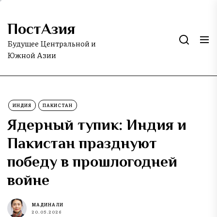
Skip
to
ПостАзия
the
content
Будущее Центральной и
Южной Азии
ИНДИЯ
ПАКИСТАН
Ядерный тупик: Индия и
Пакистан празднуют
победу в прошлогодней
войне
МАДИНА ЛИ
20.05.2026