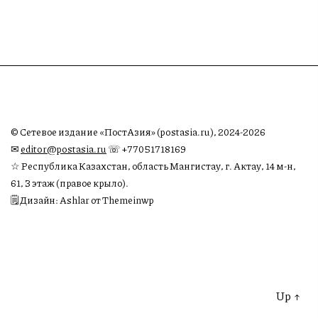
© Сетевое издание «ПостАзия» (postasia.ru), 2024-2026
✉︎
editor@postasia.ru
☏ +77051718169
☆ Республика Казахстан, область Мангистау, г. Актау, 14 м-н,
61, 3 этаж (правое крыло).
🗒 Дизайн: Ashlar от Themeinwp
Up
↑