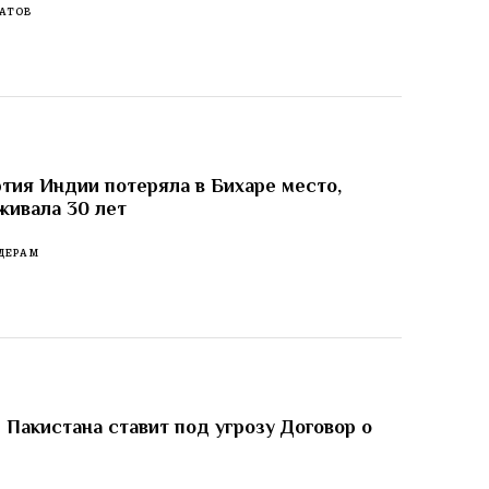
АТОВ
тия Индии потеряла в Бихаре место,
живала 30 лет
ДЕРАМ
 Пакистана ставит под угрозу Договор о