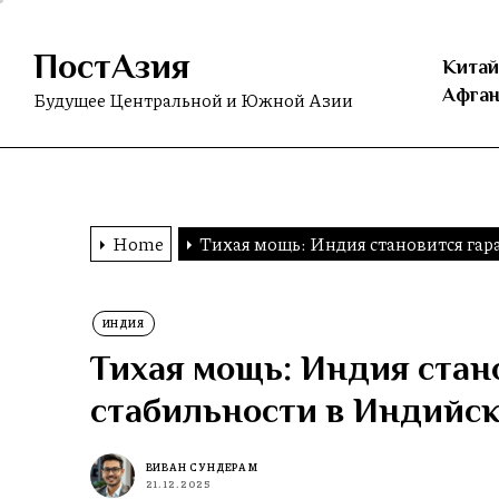
Skip
to
ПостАзия
the
Китай
content
Афган
Будущее Центральной и Южной Азии
Home
Тихая мощь: Индия становится гар
ИНДИЯ
Тихая мощь: Индия стан
стабильности в Индийск
ВИВАН СУНДЕРАМ
21.12.2025