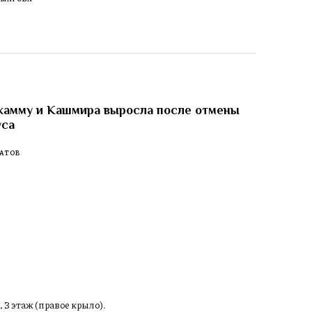
жамму и Кашмира выросла после отмены
уса
АТОВ
, 3 этаж (правое крыло).