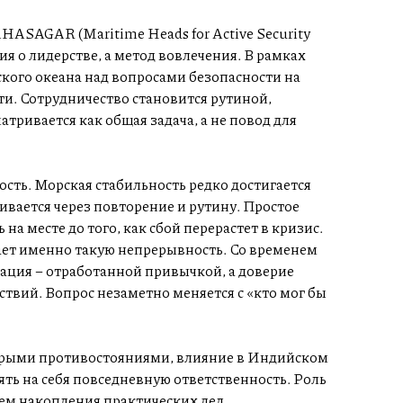
ASAGAR (Maritime Heads for Active Security
ация о лидерстве, а метод вовлечения. В рамках
ого океана над вопросами безопасности на
и. Сотрудничество становится рутиной,
атривается как общая задача, а не повод для
вость. Морская стабильность редко достигается
вается через повторение и рутину. Простое
на месте до того, как сбой перерастет в кризис.
ает именно такую непрерывность. Со временем
ация – отработанной привычкой, а доверие
твий. Вопрос незаметно меняется с «кто мог бы
трыми противостояниями, влияние в Индийском
зять на себя повседневную ответственность. Роль
тем накопления практических дел.