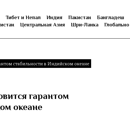
Тибет и Непал
Индия
Пакистан
Бангладеш
истан
Центральная Азия
Шри-Ланка
Глобально
антом стабильности в Индийском океане
овится гарантом
ом океане