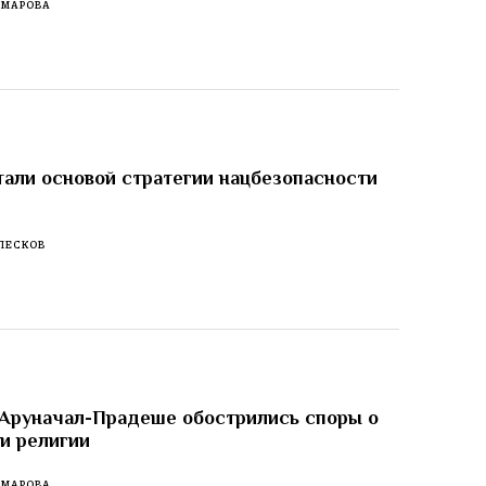
ОМАРОВА
тали основой стратегии нацбезопасности
ПЕСКОВ
 Аруначал-Прадеше обострились споры о
 и религии
ОМАРОВА