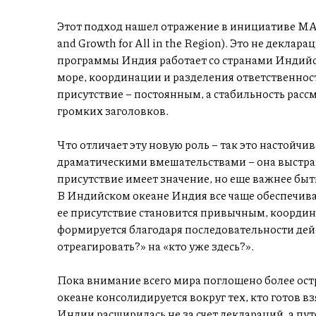
Этот подход нашел отражение в инициативе MAH
and Growth for All in the Region). Это не деклар
программы Индия работает со странами Индийск
море, координации и разделения ответственност
присутствие – постоянным, а стабильность рассм
громких заголовков.
Что отличает эту новую роль – так это настойчи
драматическими вмешательствами – она выстраи
присутствие имеет значение, но еще важнее быть 
В Индийском океане Индия все чаще обеспечив
ее присутствие становится привычным, координ
формируется благодаря последовательности дейс
отреагировать?» на «кто уже здесь?».
Пока внимание всего мира поглощено более ос
океане консолидируется вокруг тех, кто готов в
Индии расширилась не за счет деклараций, а пу