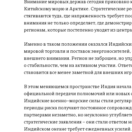
Внимание мировых держав сегодня приковано к
Китайскому морю и Арктике. Стратегические ре
стягиваются туда, где напряженность требует п
внимания не только определяет, где демонстрир
регионам, которые постепенно уходят из центра
Именно в таком положении оказался Индийский 
мировой торговли и поставок энергоносителей, 
внешнего внимания. Регион не заброшен, но уп
о стабильности, чем на активном участии. Отве
становится все менее заметной для внешних игр
В этом меняющемся пространстве Индия начала 
официальной передачи полномочий или новых ст
Индийские военно–морские силы стали регулярн
периоды риска получают постоянное сопровожд
партнерами незаметно, но неуклонно углубляетс
стратегические заявления – они стали ответом н
Индийском океане требует ежедневных усилий.