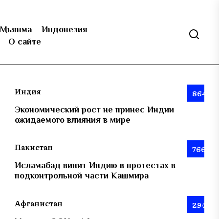
Мьянма
Индонезия
О сайте
Индия
864
Экономический рост не принес Индии
ожидаемого влияния в мире
Пакистан
766
Исламабад винит Индию в протестах в
подконтрольной части Кашмира
Афганистан
294