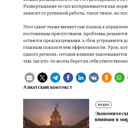
Развертывание ее сил воспринимается как норма,
зависит от рутинной работы, такое тихое, но по
Этот сдвиг также меняет сам подход к управлен
постоянным присутствием, проблемы решаются 
остаются предсказуемыми, а сбои устраняются до
главным показателем эффективности. Урок, ко
одного региона: сегодня влияние завоевывается н
там, где кто–то молча берет на себя ответственно
Азиатский контекст
ИНДИЯ
Экономически
влияния в ми