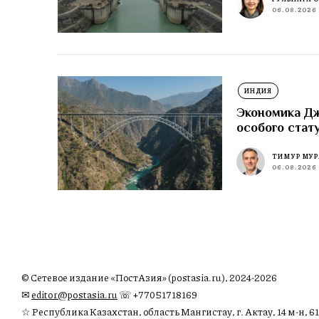
06.08.2026
ИНДИЯ
Экономика Д
особого стат
ТИМУР МУР
06.08.2026
© Сетевое издание «ПостАзия» (postasia.ru), 2024-2026
✉︎
editor@postasia.ru
☏ +77051718169
☆ Республика Казахстан, область Мангистау, г. Актау, 14 м-н, 61