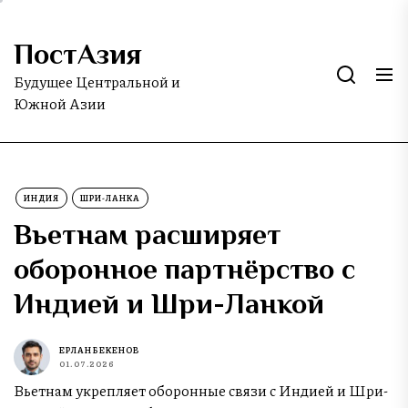
Skip
to
ПостАзия
the
content
Будущее Центральной и
Южной Азии
ИНДИЯ
ШРИ-ЛАНКА
Вьетнам расширяет
оборонное партнёрство с
Индией и Шри-Ланкой
ЕРЛАН БЕКЕНОВ
01.07.2026
Вьетнам укрепляет оборонные связи с Индией и Шри-