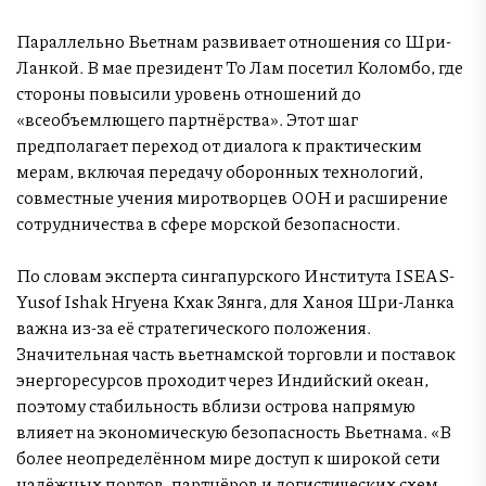
Параллельно Вьетнам развивает отношения со Шри-
Ланкой. В мае президент То Лам посетил Коломбо, где
стороны повысили уровень отношений до
«всеобъемлющего партнёрства». Этот шаг
предполагает переход от диалога к практическим
мерам, включая передачу оборонных технологий,
совместные учения миротворцев ООН и расширение
сотрудничества в сфере морской безопасности.
По словам эксперта сингапурского Института ISEAS-
Yusof Ishak Нгуена Кхак Зянга, для Ханоя Шри-Ланка
важна из-за её стратегического положения.
Значительная часть вьетнамской торговли и поставок
энергоресурсов проходит через Индийский океан,
поэтому стабильность вблизи острова напрямую
влияет на экономическую безопасность Вьетнама. «В
более неопределённом мире доступ к широкой сети
надёжных портов, партнёров и логистических схем