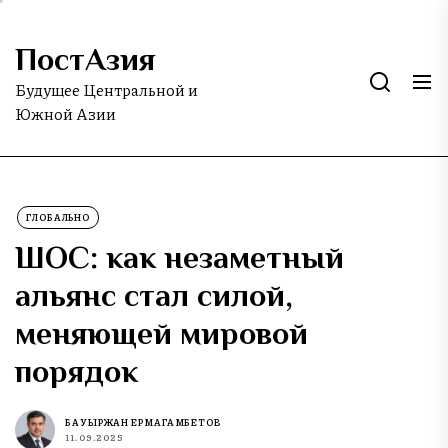
Skip
to
ПостАзия
the
content
Будущее Центральной и
Южной Азии
ГЛОБАЛЬНО
ШОС: как незаметный
альянс стал силой,
меняющей мировой
порядок
БАУЫРЖАН ЕРМАГАМБЕТОВ
11.09.2025