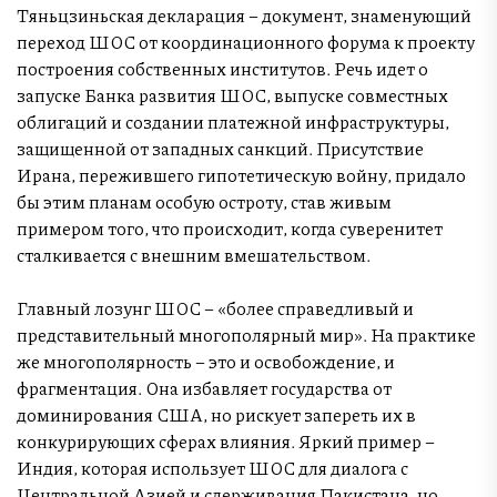
Тяньцзиньская декларация – документ, знаменующий
переход ШОС от координационного форума к проекту
построения собственных институтов. Речь идет о
запуске Банка развития ШОС, выпуске совместных
облигаций и создании платежной инфраструктуры,
защищенной от западных санкций. Присутствие
Ирана, пережившего гипотетическую войну, придало
бы этим планам особую остроту, став живым
примером того, что происходит, когда суверенитет
сталкивается с внешним вмешательством.
Главный лозунг ШОС – «более справедливый и
представительный многополярный мир». На практике
же многополярность – это и освобождение, и
фрагментация. Она избавляет государства от
доминирования США, но рискует запереть их в
конкурирующих сферах влияния. Яркий пример –
Индия, которая использует ШОС для диалога с
Центральной Азией и сдерживания Пакистана, но