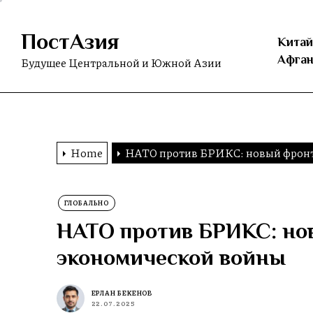
Skip
to
ПостАзия
the
Китай
content
Афган
Будущее Центральной и Южной Азии
Home
НАТО против БРИКС: новый фронт
ГЛОБАЛЬНО
НАТО против БРИКС: но
экономической войны
ЕРЛАН БЕКЕНОВ
22.07.2025