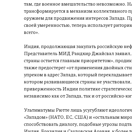
там, где военное вмешательство невозможно. 
трансформируется в механизм коллективного пр
оружием для продвижения интересов Запада. Пр
своей умеренностью, теперь использует ритори
всего».
Индия, продолжающая закупать российскую нефт
Представитель МИД Рандхир Джайсвал заявил, 
страны остается главным приоритетом», прод
также предостерег «от применения двойных стан
упреком в адрес Запада, который перекладывае
котором развивающиеся страны не участвовали, 
приверженность Индии политике стратегическо
независимо как от Запада, так и от российско-ки
Ультиматумы Рютте лишь усугубляют идеологич
«Западом» (НАТО, ЕС, США) и «остальным миро
способствовать диалогу, подобные угрозы подт
Индия, Бразилия и Саудовская Аравия, к более т