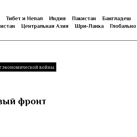
Тибет и Непал
Индия
Пакистан
Бангладеш
истан
Центральная Азия
Шри-Ланка
Глобально
 экономической войны
вый фронт