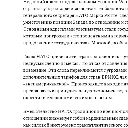
Недавний анализ под заголовком Economic Warfare
отразил суть разворачивающегося глобального 
генерального секретаря НАТО Марка Рютте, сдел
ужесточению позиции Запада по отношению к ст
Основными адресатами ультиматума стали госу
которым пригрозили «стопроцентными вторич
продолжение сотрудничества с Москвой, особенн
Глава НАТО призвал эти страны «позвонить Пути
недвусмысленно намекая, что отказ от давления
возмездие. Эти слова перекликаются с угрозам
дополнительных тарифов для стран БРИКС, чья 
«антиамериканской». Происходящее выходит да
превращаясь в принудительную экономическую 
окрестили геоэкономическим шантажом.
Вмешательство НАТО, традиционно военно-поли
отношений знаменует собой кардинальный сдвиг
как силовой инструмент трансатлантического с