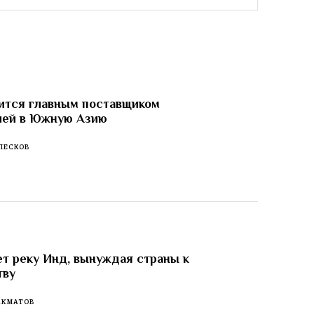
ится главным поставщиком
лей в Южную Азию
ПЕСКОВ
т реку Инд, вынуждая страны к
тву
АКМАТОВ