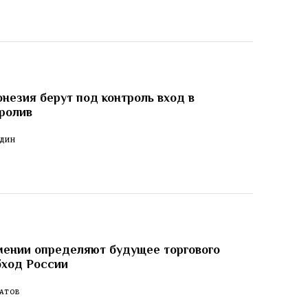
незия берут под контроль вход в
ролив
ОДИН
мении определяют будущее торгового
бход России
АТОВ