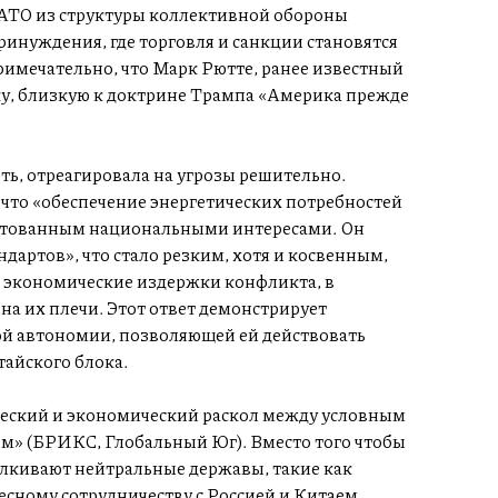
НАТО из структуры коллективной обороны
инуждения, где торговля и санкции становятся
имечательно, что Марк Рютте, ранее известный
ку, близкую к доктрине Трампа «Америка прежде
ь, отреагировала на угрозы решительно.
что «обеспечение энергетических потребностей
иктованным национальными интересами. Он
дартов», что стало резким, хотя и косвенным,
т экономические издержки конфликта, в
на их плечи. Этот ответ демонстрирует
й автономии, позволяющей ей действовать
тайского блока.
еский и экономический раскол между условным
м» (БРИКС, Глобальный Юг). Вместо того чтобы
алкивают нейтральные державы, такие как
есному сотрудничеству с Россией и Китаем,