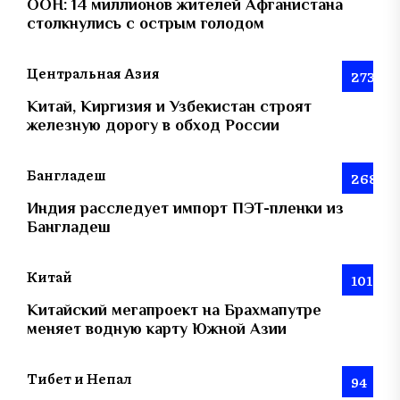
ООН: 14 миллионов жителей Афганистана
столкнулись с острым голодом
Центральная Азия
273
Китай, Киргизия и Узбекистан строят
железную дорогу в обход России
Бангладеш
268
Индия расследует импорт ПЭТ-пленки из
Бангладеш
Китай
101
Китайский мегапроект на Брахмапутре
меняет водную карту Южной Азии
Тибет и Непал
94