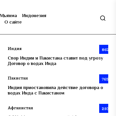
Мьянма
Индонезия
О сайте
Индия
862
Спор Индии и Пакистана ставит под угрозу
Договор о водах Инда
Пакистан
765
Индия приостановила действие договора о
водах Инда с Пакистаном
Афганистан
293