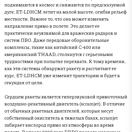
поднимаются в космос и снижаются по предсказуемой
дуге, ET-LDHCM летит на малой высоте, огибая рельеф
местности. Важнее то, что она может изменять
направление прямо в полете. Это делает ее
практически неуязвимой для вражеских радаров и
систем ПВО. Даже передовые оборонительные
комплексы, такие как китайский С-400 или
американский THAAD, столкнутся с серьезными
трудностями при попытке перехвата. К тому времени,
как эти системы обнаружат ракету и рассчитают ее
курс, ET-LDHCM уже изменит траекторию и будет в
секундах от цели.
Сердцем ракеты является гиперзвуковой прямоточный
воздушно-реактивный двигатель (scramjet). В отличие
от обычных ракетных двигателей, которые несут
собственный окислитель в тяжелых баках, scramjet
забирает кислород прямо из атмосферы во время
полета. В апреле 2025 года DRDO провела наземные