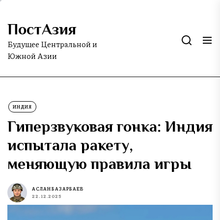
Skip
to
ПостАзия
the
content
Будущее Центральной и
Южной Азии
ИНДИЯ
Гиперзвуковая гонка: Индия
испытала ракету,
меняющую правила игры
АСЛАН БАЗАРБАЕВ
22.12.2025