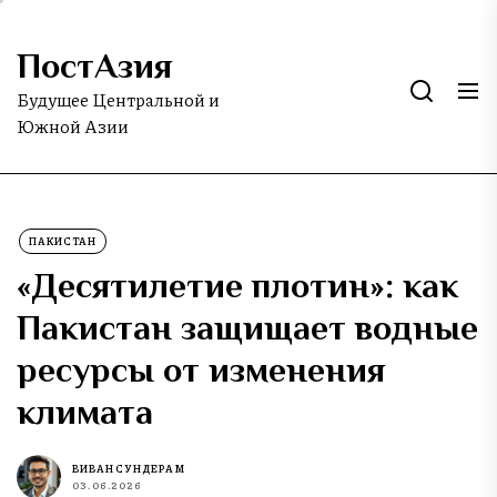
Skip
to
ПостАзия
the
content
Будущее Центральной и
Южной Азии
ПАКИСТАН
«Десятилетие плотин»: как
Пакистан защищает водные
ресурсы от изменения
климата
ВИВАН СУНДЕРАМ
03.06.2026