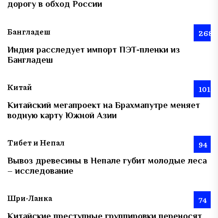
дорогу в обход России
Бангладеш
268
Индия расследует импорт ПЭТ-пленки из
Бангладеш
Китай
101
Китайский мегапроект на Брахмапутре меняет
водную карту Южной Азии
Тибет и Непал
94
Вывоз древесины в Непале губит молодые леса
– исследование
Шри-Ланка
74
Китайские преступные группировки переносят