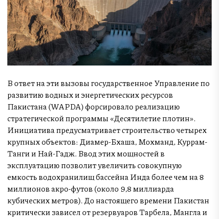
В ответ на эти вызовы государственное Управление по
развитию водных и энергетических ресурсов
Пакистана (WAPDA) форсировало реализацию
стратегической программы «Десятилетие плотин».
Инициатива предусматривает строительство четырех
крупных объектов: Диамер-Бхаша, Мохманд, Куррам-
Танги и Най-Гадж. Ввод этих мощностей в
эксплуатацию позволит увеличить совокупную
емкость водохранилищ бассейна Инда более чем на 8
миллионов акро-футов (около 9,8 миллиарда
кубических метров). До настоящего времени Пакистан
критически зависел от резервуаров Тарбела, Мангла и