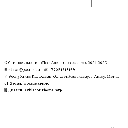
© Сетевое издание «ПостАзия» (postasia.ru), 2024-2026
✉︎
editor@postasia.ru
☏ +77051718169
☆ Республика Казахстан, область Мангистау, г. Актау, 14 м-н,
61, 3 этаж (правое крыло).
🗒 Дизайн: Ashlar от Themeinwp