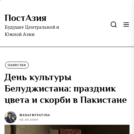
Skip
to
ПостАзия
the
content
Будущее Центральной и
Южной Азии
ПАКИСТАН
День культуры
Белуджистана: праздник
цвета и скорби в Пакистане
ЖАНАР МУРАТОВА
02.03.2026