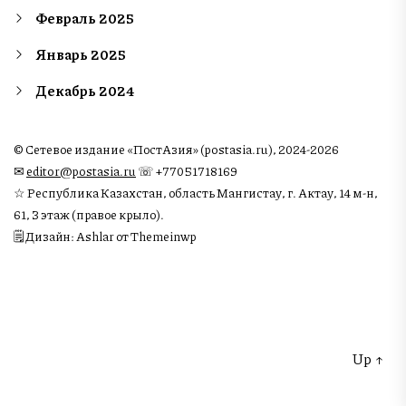
Февраль 2025
Январь 2025
Декабрь 2024
© Сетевое издание «ПостАзия» (postasia.ru), 2024-2026
✉︎
editor@postasia.ru
☏ +77051718169
☆ Республика Казахстан, область Мангистау, г. Актау, 14 м-н,
61, 3 этаж (правое крыло).
🗒 Дизайн: Ashlar от Themeinwp
Up
↑