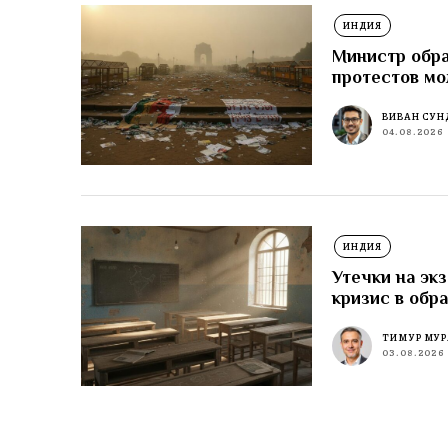
ИНДИЯ
Министр обра
протестов м
ВИВАН СУН
04.08.2026
ИНДИЯ
Утечки на эк
кризис в обр
ТИМУР МУР
03.08.2026