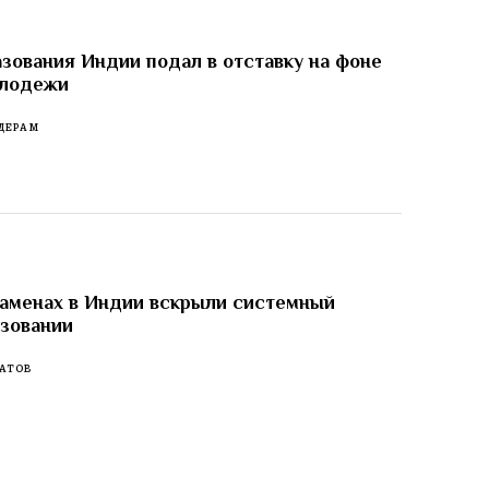
зования Индии подал в отставку на фоне
олодежи
ДЕРАМ
заменах в Индии вскрыли системный
азовании
АТОВ