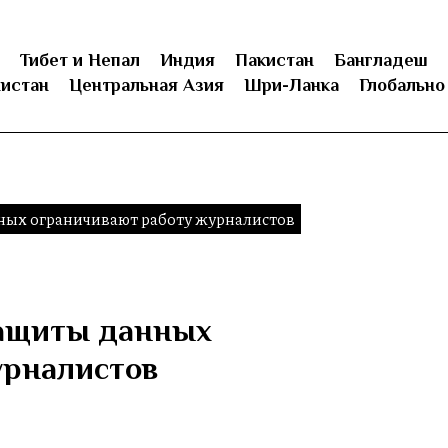
Тибет и Непал
Индия
Пакистан
Бангладеш
истан
Центральная Азия
Шри-Ланка
Глобально
ных ограничивают работу журналистов
защиты данных
урналистов