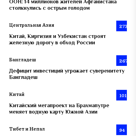
ООН: 14 миллионов жителей Афганистана
столкнулись с острым голодом
Центральная Азия
273
Китай, Киргизия и Узбекистан строят
железную дорогу в обход России
Бангладеш
267
Дефицит инвестиций угрожает суверенитету
Бангладеш
Китай
101
Китайский мегапроект на Брахмапутре
меняет водную карту Южной Азии
Тибет и Непал
94