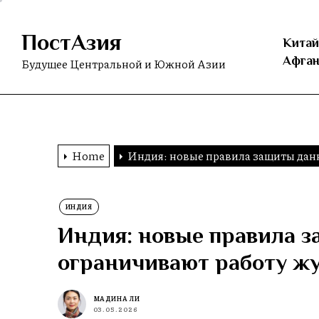
Skip
to
ПостАзия
the
Китай
content
Афган
Будущее Центральной и Южной Азии
Home
Индия: новые правила защиты дан
ИНДИЯ
Индия: новые правила 
ограничивают работу ж
МАДИНА ЛИ
03.05.2026