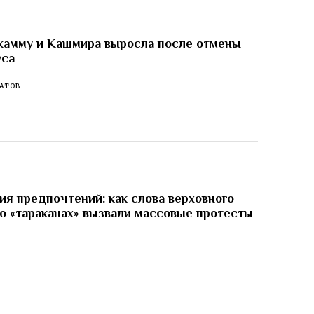
жамму и Кашмира выросла после отмены
уса
АТОВ
я предпочтений: как слова верховного
о «тараканах» вызвали массовые протесты
И