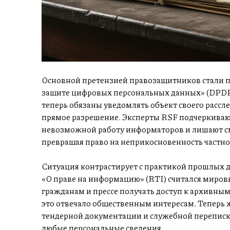
Основной претензией правозащитников стали пр
защите цифровых персональных данных» (DPDP 
теперь обязаны уведомлять объект своего рассл
прямое разрешение. Эксперты RSF подчеркиваю
невозможной работу информаторов и лишают с
превращая право на неприкосновенность частн
Ситуация контрастирует с практикой прошлых де
«О праве на информацию» (RTI) считался миров
гражданам и прессе получать доступ к архивным
это отвечало общественным интересам. Теперь 
тендерной документации и служебной переписке
любые персональные сведения.