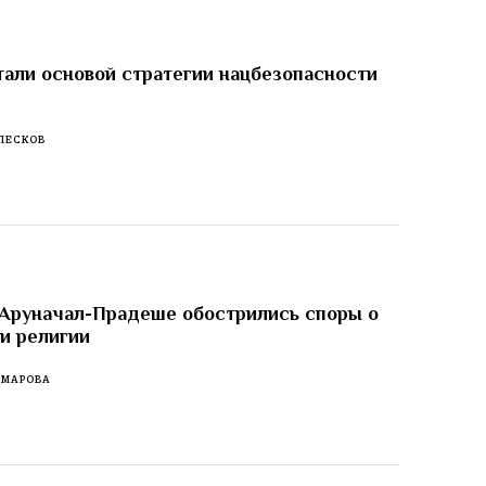
тали основой стратегии нацбезопасности
ПЕСКОВ
 Аруначал-Прадеше обострились споры о
 и религии
ОМАРОВА