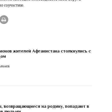
о соучастию.
ионов жителей Афганистана столкнулись с
дом
АРБАЕВ
, возвращающиеся на родину, попадают в
ев людьми