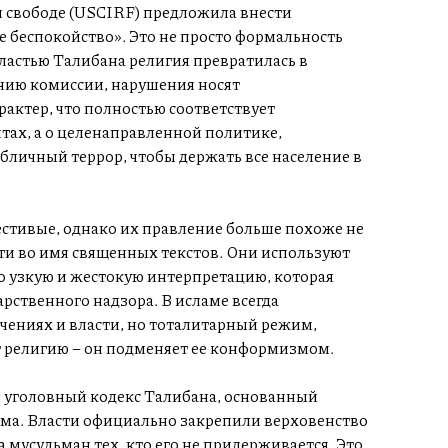
свободе (USCIRF) предложила внести
 беспокойство». Это не просто формальность
 властью Талибана религия превратилась в
ению комиссии, нарушения носят
актер, что полностью соответствует
тах, а о целенаправленной политике,
бличный террор, чтобы держать все население в
естивые, однако их правление больше похоже не
ти во имя священных текстов. Они используют
о узкую и жестокую интерпретацию, которая
рственного надзора. В исламе всегда
чениях и власти, но тоталитарный режим,
 религию – он подменяет ее конформизмом.
й уголовный кодекс Талибана, основанный
ма. Власти официально закрепили верховенство
 мусульман тех, кто его не придерживается. Это