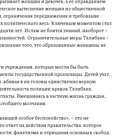
рагивает женщин и девочек, а ее оправданием
ическое вытеснение женщин из общественной
я, ограничения передвижения и требование
х политического веса. Ключевым моментом стал
дцати лет. Ислам не боится знаний, наоборот –
бязанностей. Ограничительные меры Талибана –
признание того, что образованные женщины не
ти учреждения, которые могли бы быть
енты государственной пропаганды. Детей учат,
о, вбивая в их головы единственно верную
 деятельность полиции нравов Талибана,
такты. Вмешиваясь в частную жизнь граждан,
всеобщего молчания.
ающей особое беспокойство», – это не
Это ответ на действия правительства, которое
ности, фанатизма и отрицания основных свобод.