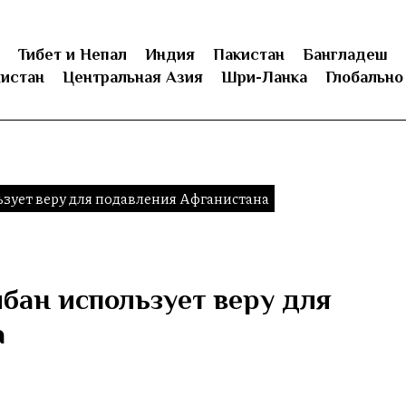
Тибет и Непал
Индия
Пакистан
Бангладеш
истан
Центральная Азия
Шри-Ланка
Глобально
ьзует веру для подавления Афганистана
ибан использует веру для
а