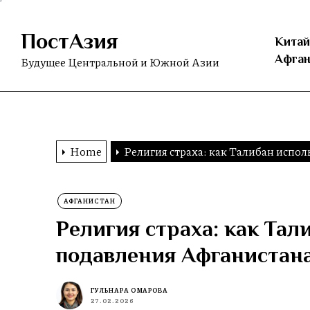
Skip
to
ПостАзия
the
Китай
content
Афган
Будущее Центральной и Южной Азии
Home
Религия страха: как Талибан испол
АФГАНИСТАН
Религия страха: как Тал
подавления Афганистан
ГУЛЬНАРА ОМАРОВА
27.02.2026