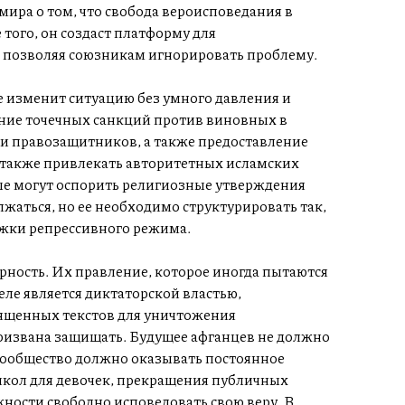
мира о том, что свобода вероисповедания в
того, он создаст платформу для
 позволяя союзникам игнорировать проблему.
не изменит ситуацию без умного давления и
ение точечных санкций против виновных в
и правозащитников, а также предоставление
 также привлекать авторитетных исламских
ые могут оспорить религиозные утверждения
аться, но ее необходимо структурировать так,
ржки репрессивного режима.
орность. Их правление, которое иногда пытаются
еле является диктаторской властью,
щенных текстов для уничтожения
 призвана защищать. Будущее афганцев не должно
 сообщество должно оказывать постоянное
школ для девочек, прекращения публичных
ости свободно исповедовать свою веру. В