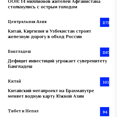
ООН: 14 миллионов жителей Афганистана
столкнулись с острым голодом
Центральная Азия
273
Китай, Киргизия и Узбекистан строят
железную дорогу в обход России
Бангладеш
267
Дефицит инвестиций угрожает суверенитету
Бангладеш
Китай
101
Китайский мегапроект на Брахмапутре
меняет водную карту Южной Азии
Тибет и Непал
94