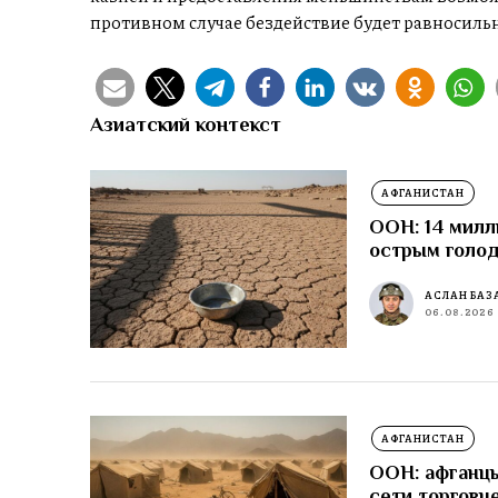
противном случае бездействие будет равносильн
Азиатский контекст
АФГАНИСТАН
ООН: 14 милл
острым голо
АСЛАН БАЗ
06.08.2026
АФГАНИСТАН
ООН: афганцы
сети торговц