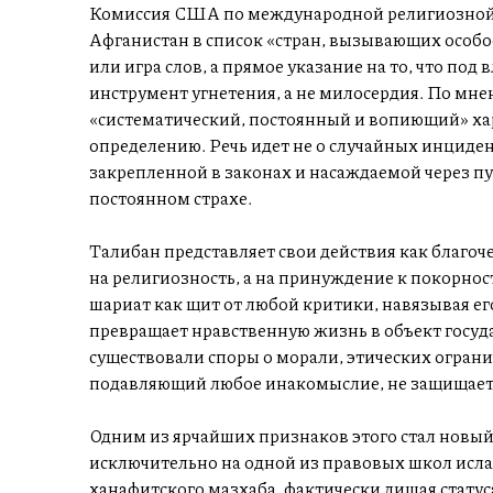
Комиссия США по международной религиозной 
Афганистан в список «стран, вызывающих особое
или игра слов, а прямое указание на то, что под
инструмент угнетения, а не милосердия. По мн
«систематический, постоянный и вопиющий» хар
определению. Речь идет не о случайных инциден
закрепленной в законах и насаждаемой через пу
постоянном страхе.
Талибан представляет свои действия как благоч
на религиозность, а на принуждение к покорнос
шариат как щит от любой критики, навязывая ег
превращает нравственную жизнь в объект госуда
существовали споры о морали, этических ограни
подавляющий любое инакомыслие, не защищает
Одним из ярчайших признаков этого стал новы
исключительно на одной из правовых школ исла
ханафитского мазхаба, фактически лишая статуса