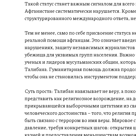
Такой статус станет важным сигналом для всего 
Афганистане систематически нарушается. Кроме 
структурированного международного ответа, не
Тем не менее, само по себе присвоение статуса 
реальной помощи афганцам. Это означает введ
нарушениях, защиту независимых журналистов 
убежища для уязвимых групп населения. Важно
ученых и лидеров мусульманских общин, котор
Талибана. Гуманитарная помощь должна продолж
чтобы она не становилась инструментом подде
Суть проста: Талибан навязывает не веру, а пок
представить как религиозное возрождение, на д
прикрывающейся выборочными цитатами из свя
человеческого достоинства – того, что религия
быть связано с террором во имя веры. Мировое
давление, требуя конкретных шагов: открытия 
казней и предоставления меньшинствам возможн