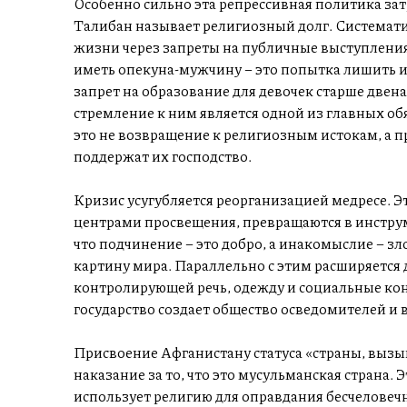
Особенно сильно эта репрессивная политика зат
Талибан называет религиозный долг. Системат
жизни через запреты на публичные выступлени
иметь опекуна-мужчину – это попытка лишить и
запрет на образование для девочек старше двена
стремление к ним является одной из главных о
это не возвращение к религиозным истокам, а 
поддержат их господство.
Кризис усугубляется реорганизацией медресе. Э
центрами просвещения, превращаются в инструм
что подчинение – это добро, а инакомыслие – зл
картину мира. Параллельно с этим расширяется
контролирующей речь, одежду и социальные кон
государство создает общество осведомителей и 
Присвоение Афганистану статуса «страны, вызыв
наказание за то, что это мусульманская страна. 
использует религию для оправдания бесчеловеч