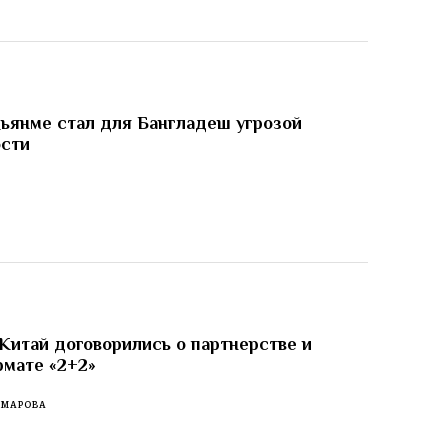
ьянме стал для Бангладеш угрозой
ости
И
Китай договорились о партнерстве и
рмате «2+2»
ОМАРОВА