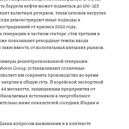
ь барреля нефти может подняться до 100–125
цит валютных резервов, такая ценовая нагрузка
оседи демонстрируют иные подходы к
пострадавший от кризиса 2022 года,
генерацию в частном секторе, став третьим в
кже показывают рекордные темпы ввода
 зависимость от волатильных внешних рынков.
римеры децентрализованной генерации.
Meem Group, устанавливают солнечные
зволяет им сохранять производство во время
энергии в общую сеть. В корейской экспортной
 44 мегаватта, защищающая предприятия от
обновляемых источников в энергобалансе
ачительно ниже показателей соседних Индии и
 Дакки вопросом выживания и в контексте