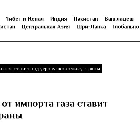
Тибет и Непал
Индия
Пакистан
Бангладеш
истан
Центральная Азия
Шри-Ланка
Глобально
 газа ставит под угрозу экономику страны
от импорта газа ставит
траны