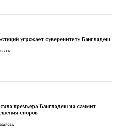
стиций угрожает суверенитету Бангладеш
ДЕРАМ
сила премьера Бангладеш на саммит
ешения споров
ОМАРОВА