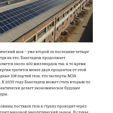
ический шок – уже второй за последние четыре
мотря на это, Бангладеш продолжает
ляется около 400 миллиардов так, в то время
ргии тратится менее двух процентов от этой
дные 108 партий газа, что эксперты МЭА
К 2035 году Бангладеш может стать вторым по
актически делает экономическое будущее
уры.
овины поставок газа в страну проходит через
зует мировой энергетический рынок. В случае