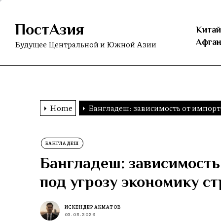
Skip
to
ПостАзия
the
Китай
content
Афган
Будущее Центральной и Южной Азии
Home
Бангладеш: зависимость от импорта
БАНГЛАДЕШ
Бангладеш: зависимость 
под угрозу экономику с
ИСКЕНДЕР АКМАТОВ
03.05.2026