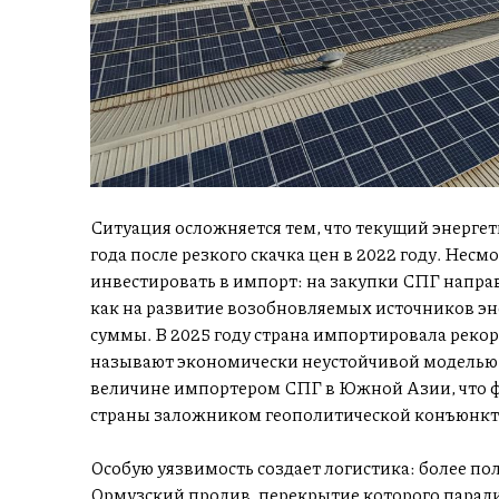
Ситуация осложняется тем, что текущий энергет
года после резкого скачка цен в 2022 году. Нес
инвестировать в импорт: на закупки СПГ направ
как на развитие возобновляемых источников эне
суммы. В 2025 году страна импортировала рекор
называют экономически неустойчивой моделью. 
величине импортером СПГ в Южной Азии, что ф
страны заложником геополитической конъюнкт
Особую уязвимость создает логистика: более пол
Ормузский пролив, перекрытие которого парали