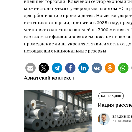
внешней торговли. Ключевой сектор экономики 
может столкнуться с углеродным налогом ЕС в ра
декарбонизацию производства. Новая государс
источников энергии, принятая в 2025 году, пре
установке солнечных панелей на 3000 мегаватт. 
сложности с финансированием пока не позволя
промедление лишь укрепляет зависимость от до
истощающих национальные резервы.
Азиатский контекст
БАНГЛАДЕШ
Индия рассл
ВЛАДИМИР 
07.08.2026