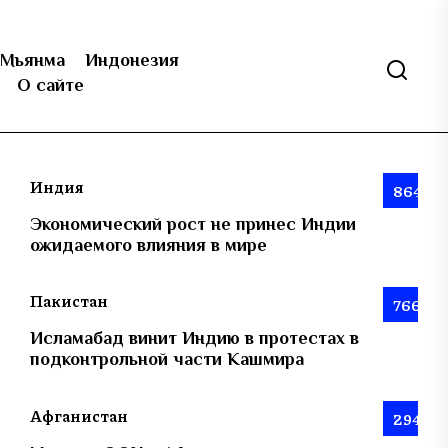
Мьянма
Индонезия
О сайте
Индия
864
Экономический рост не принес Индии
ожидаемого влияния в мире
Пакистан
766
Исламабад винит Индию в протестах в
подконтрольной части Кашмира
Афганистан
294