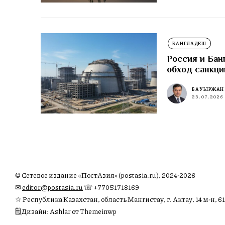
БАНГЛАДЕШ
Россия и Бан
обход санкци
БАУЫРЖАН
23.07.2026
© Сетевое издание «ПостАзия» (postasia.ru), 2024-2026
✉︎
editor@postasia.ru
☏ +77051718169
☆ Республика Казахстан, область Мангистау, г. Актау, 14 м-н, 61
🗒 Дизайн: Ashlar от Themeinwp