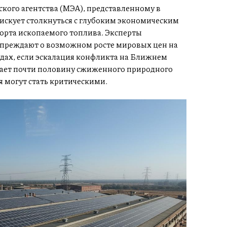
кого агентства (МЭА), представленному в
рискует столкнуться с глубоким экономическим
орта ископаемого топлива. Эксперты
преждают о возможном росте мировых цен на
годах, если эскалация конфликта на Ближнем
чает почти половину сжиженного природного
я могут стать критическими.