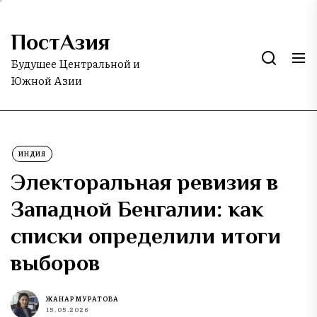
Skip
to
ПостАзия
the
content
Будущее Центральной и
Южной Азии
ИНДИЯ
Электоральная ревизия в
Западной Бенгалии: как
списки определили итоги
выборов
ЖАНАР МУРАТОВА
15.05.2026