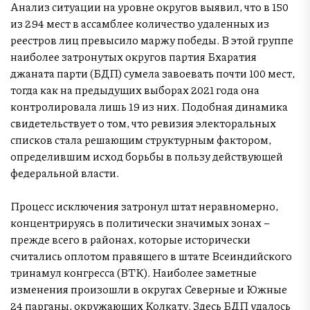
Анализ ситуации на уровне округов выявил, что в 150
из 294 мест в ассамблее количество удаленных из
реестров лиц превысило маржу победы. В этой группе
наиболее затронутых округов партия Бхаратия
джаната парти (БДП) сумела завоевать почти 100 мест,
тогда как на предыдущих выборах 2021 года она
контролировала лишь 19 из них. Подобная динамика
свидетельствует о том, что ревизия электоральных
списков стала решающим структурным фактором,
определившим исход борьбы в пользу действующей
федеральной власти.
Процесс исключения затронул штат неравномерно,
концентрируясь в политически значимых зонах –
прежде всего в районах, которые исторически
считались оплотом правящего в штате Всеиндийского
тринамул конгресса (ВТК). Наиболее заметные
изменения произошли в округах Северные и Южные
24 парганы, окружающих Колкату. Здесь БДП удалось