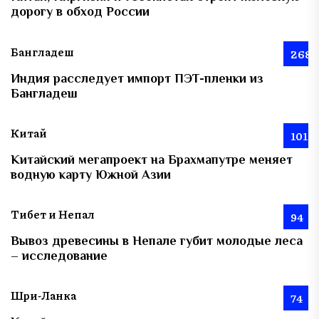
дорогу в обход России
Бангладеш
268
Индия расследует импорт ПЭТ-пленки из
Бангладеш
Китай
101
Китайский мегапроект на Брахмапутре меняет
водную карту Южной Азии
Тибет и Непал
94
Вывоз древесины в Непале губит молодые леса
– исследование
Шри-Ланка
74