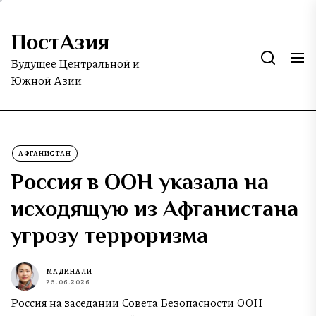
Skip
to
ПостАзия
the
content
Будущее Центральной и
Южной Азии
АФГАНИСТАН
Россия в ООН указала на
исходящую из Афганистана
угрозу терроризма
МАДИНА ЛИ
29.06.2026
Россия на заседании Совета Безопасности ООН