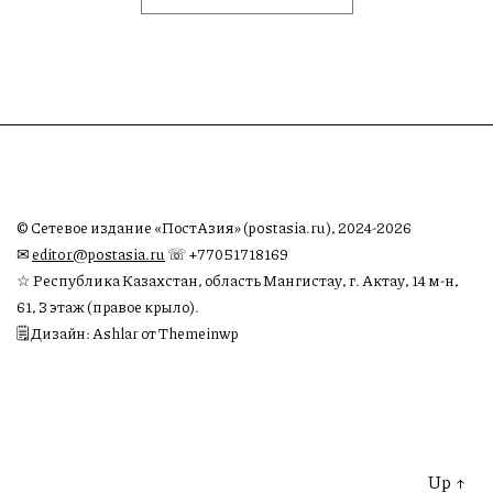
© Сетевое издание «ПостАзия» (postasia.ru), 2024-2026
✉︎
editor@postasia.ru
☏ +77051718169
☆ Республика Казахстан, область Мангистау, г. Актау, 14 м-н,
61, 3 этаж (правое крыло).
🗒 Дизайн: Ashlar от Themeinwp
Up
↑