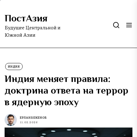
Skip
to
ПостАзия
the
content
Будущее Центральной и
Южной Азии
ИНДИЯ
Индия меняет правила:
доктрина ответа на террор
в ядерную эпоху
ЕРЛАН БЕКЕНОВ
11.02.2026