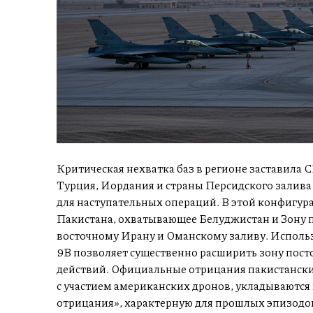
Критическая нехватка баз в регионе заставила 
Турция, Иордания и страны Персидского залива
для наступательных операций. В этой конфигур
Пакистана, охватывающее Белуджистан и Зону 
восточному Ирану и Оманскому заливу. Испол
9B позволяет существенно расширить зону пост
действий. Официальные отрицания пакистански
с участием американских дронов, укладываютс
отрицания», характерную для прошлых эпизодов