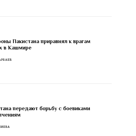
оны Пакистана приравнял к врагам
х в Кашмире
АРБАЕВ
тана передают борьбу с боевиками
лчениям
ЛИЕВА