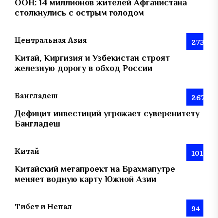
ООН: 14 миллионов жителей Афганистана
столкнулись с острым голодом
Центральная Азия
273
Китай, Киргизия и Узбекистан строят
железную дорогу в обход России
Бангладеш
267
Дефицит инвестиций угрожает суверенитету
Бангладеш
Китай
101
Китайский мегапроект на Брахмапутре
меняет водную карту Южной Азии
Тибет и Непал
94