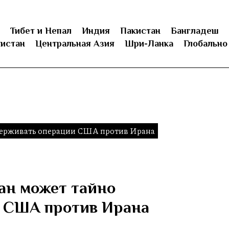
Тибет и Непал
Индия
Пакистан
Бангладеш
истан
Центральная Азия
Шри-Ланка
Глобально
держивать операции США против Ирана
ан может тайно
 США против Ирана