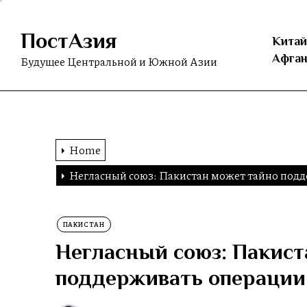
Skip
to
ПостАзия
the
Китай
content
Афган
Будущее Центральной и Южной Азии
Home
Негласный союз: Пакистан может тайно под
ПАКИСТАН
Негласный союз: Пакист
поддерживать операции