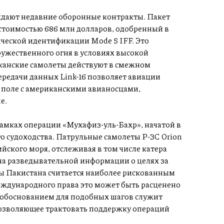
ждают недавние оборонные контракты. Пакет
стоимостью 686 млн долларов, одобренный в
ической идентификации Mode 5 IFF. Это
ужественного огня в условиях высокой
иканские самолеты действуют в смежном
ередачи данных Link-16 позволяет авиации
поле с американскими авианосцами,
е.
рамках операции «Мухафиз-уль-Бахр», начатой в
о судоходства. Патрульные самолеты P-3C Orion
ского моря, отслеживая в том числе катера
ча разведывательной информации о целях за
 Пакистана считается наиболее рискованным
еждународного права это может быть расценено
 обоснованием для подобных шагов служит
позволяющее трактовать поддержку операций