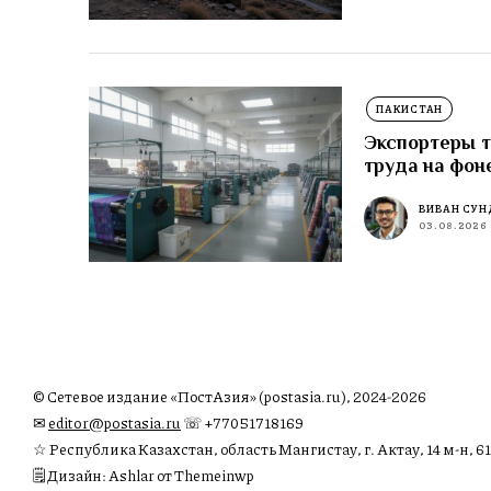
ПАКИСТАН
Экспортеры т
труда на фон
ВИВАН СУН
03.08.2026
© Сетевое издание «ПостАзия» (postasia.ru), 2024-2026
✉︎
editor@postasia.ru
☏ +77051718169
☆ Республика Казахстан, область Мангистау, г. Актау, 14 м-н, 61
🗒 Дизайн: Ashlar от Themeinwp