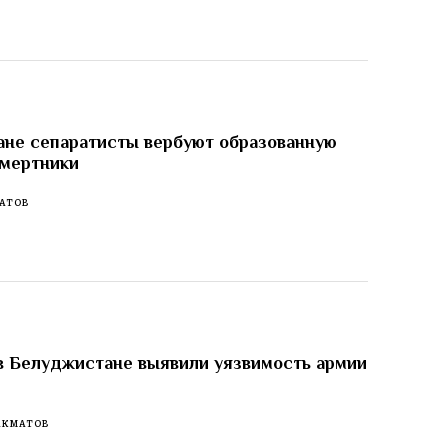
не сепаратисты вербуют образованную
смертники
АТОВ
в Белуджистане выявили уязвимость армии
АКМАТОВ