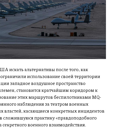
США искать альтернативы после того, как
 ограничили использование своей территории
ации западное воздушное пространство
племен, становится кратчайшим коридором к
ьзование этих маршрутов беспилотниками MQ-
оянного наблюдения за театром военных
х властей, касающиеся конкретных инцидентов
я в сложившуюся практику «правдоподобного
 секретного военного взаимодействия.