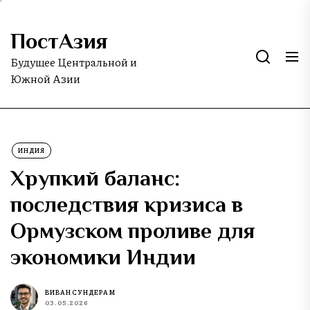
Skip
to
ПостАзия
the
content
Будущее Центральной и
Южной Азии
ИНДИЯ
Хрупкий баланс:
последствия кризиса в
Ормузском проливе для
экономики Индии
ВИВАН СУНДЕРАМ
03.05.2026