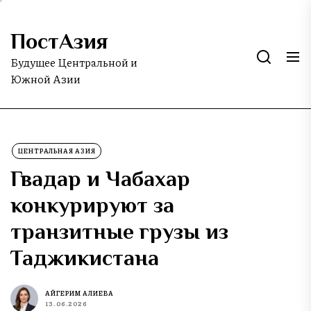
Skip
to
ПостАзия
the
content
Будущее Центральной и
Южной Азии
ЦЕНТРАЛЬНАЯ АЗИЯ
Гвадар и Чабахар
конкурируют за
транзитные грузы из
Таджикистана
АЙГЕРИМ АЛИЕВА
13.06.2026