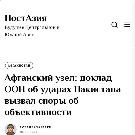
Skip
to
ПостАзия
the
content
Будущее Центральной и
Южной Азии
АФГАНИСТАН
Афганский узел: доклад
ООН об ударах Пакистана
вызвал споры об
объективности
АСЛАН БАЗАРБАЕВ
15.05.2026