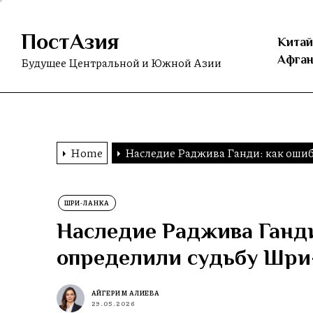
Skip
to
ПостАзия
the
Китай
content
Афган
Будущее Центральной и Южной Азии
Home
Наследие Раджива Ганди: как оши
ШРИ-ЛАНКА
Наследие Раджива Ганди
определили судьбу Шри
АЙГЕРИМ АЛИЕВА
29.05.2026