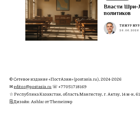
Власти Шри-Л
политиков
ТИМУР МУР
26.06.2026
© Сетевое издание «ПостАзия» (postasia.ru), 2024-2026
✉︎
editor@postasia.ru
☏ +77051718169
☆ Республика Казахстан, область Мангистау, г. Актау, 14 м-н, 61
🗒 Дизайн: Ashlar от Themeinwp