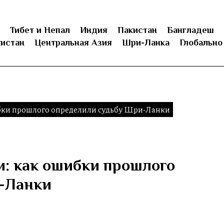
Тибет и Непал
Индия
Пакистан
Бангладеш
истан
Центральная Азия
Шри-Ланка
Глобально
бки прошлого определили судьбу Шри-Ланки
: как ошибки прошлого
-Ланки