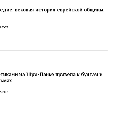
едие: вековая история еврейской общины
АТОВ
отиками на Шри-Ланке привела к бунтам и
рьмах
АТОВ