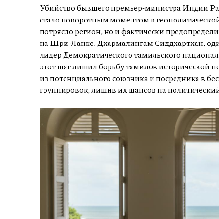
Убийство бывшего премьер-министра Индии Рад
стало поворотным моментом в геополитической
потрясло регион, но и фактически предопредел
на Шри-Ланке. Дхармалингам Сиддхартхан, оди
лидер Демократического тамильского национальн
этот шаг лишил борьбу тамилов исторической 
из потенциального союзника и посредника в б
группировок, лишив их шансов на политический