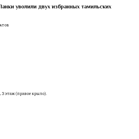
анки уволили двух избранных тамильских
АТОВ
, 3 этаж (правое крыло).