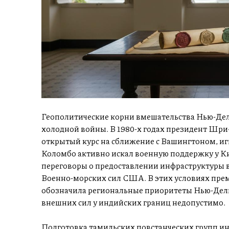
Геополитические корни вмешательства Нью-Дели 
холодной войны. В 1980-х годах президент Шр
открытый курс на сближение с Вашингтоном, и
Коломбо активно искал военную поддержку у Ки
переговоры о предоставлении инфраструктуры 
Военно-морских сил США. В этих условиях пре
обозначила региональные приоритеты Нью-Дели,
внешних сил у индийских границ недопустимо.
Подготовка тамильских повстанческих групп и