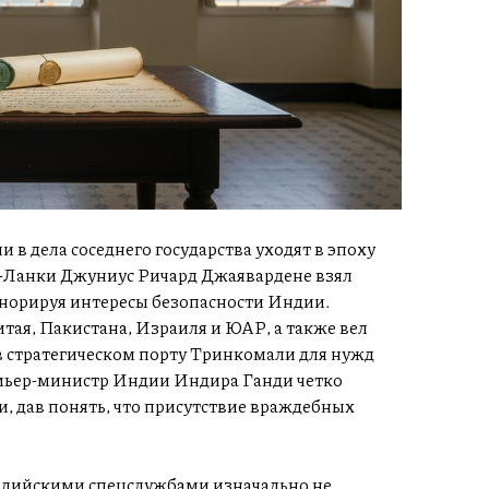
в дела соседнего государства уходят в эпоху
и-Ланки Джуниус Ричард Джаявардене взял
гнорируя интересы безопасности Индии.
тая, Пакистана, Израиля и ЮАР, а также вел
в стратегическом порту Тринкомали для нужд
мьер-министр Индии Индира Ганди четко
 дав понять, что присутствие враждебных
ндийскими спецслужбами изначально не