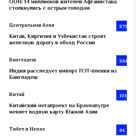
ООН: 14 миллионов жителей Афганистана
столкнулись с острым голодом
Центральная Азия
273
Китай, Киргизия и Узбекистан строят
железную дорогу в обход России
Бангладеш
268
Индия расследует импорт ПЭТ-пленки из
Бангладеш
Китай
101
Китайский мегапроект на Брахмапутре
меняет водную карту Южной Азии
Тибет и Непал
94