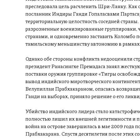
преследовала цель расчленить Шри-Ланку. Как
посланник Индиры Ганди Гопаласвами Партасар
территориальную целостность соседней страны.
разрозненные военизированные группировки, ч
странами, и одновременно заставить Коломбо п
тамильскому меньшинству автономию в рамках 
Однако обе стороны конфликта недооценили ст
президент Ранасингхе Премадаса занял жестку
поставки оружия группировке «Тигры освобожд
вывод индийского миротворческого контингента.
Велупиллаи Прабхакараном, опасаясь возвраще
Ганди на выборах, приняло решение о его ликв
Убийство индийского лидера стало катастрофич
полностью лишил их внешней легитимности и п
война на острове завершилась в мае 2009 года
Прабхакарана. Спустя десятилетия после этих с