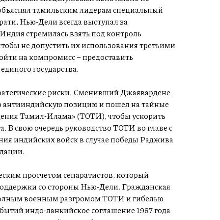
 объяснял тамильским лидерам специальный
ати, Нью-Дели всегда выступал за
 Индия стремилась взять под контроль
тобы не допустить их использования третьими
ойти на компромисс – предоставить
единого государства.
ратегические риски. Сменивший Джаявардене
ю антииндийскую позицию и пошел на тайные
ения Тамил-Илама» (ТОТИ), чтобы ускорить
 В свою очередь руководство ТОТИ во главе с
ния индийских войск в случае победы Раджива
идации.
еским просчетом сепаратистов, который
оддержки со стороны Нью-Дели. Гражданская
 полным военным разгромом ТОТИ и гибелью
обытий индо-ланкийское соглашение 1987 года