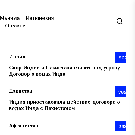
Мьянма
Индонезия
О сайте
Индия
862
Спор Индии и Пакистана ставит под угрозу
Договор о водах Инда
Пакистан
765
Индия приостановила действие договора о
водах Инда с Пакистаном
Афганистан
293