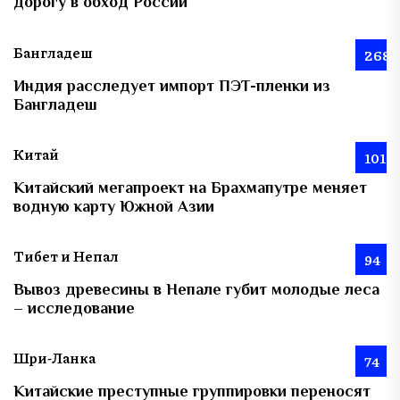
дорогу в обход России
Бангладеш
268
Индия расследует импорт ПЭТ-пленки из
Бангладеш
Китай
101
Китайский мегапроект на Брахмапутре меняет
водную карту Южной Азии
Тибет и Непал
94
Вывоз древесины в Непале губит молодые леса
– исследование
Шри-Ланка
74
Китайские преступные группировки переносят