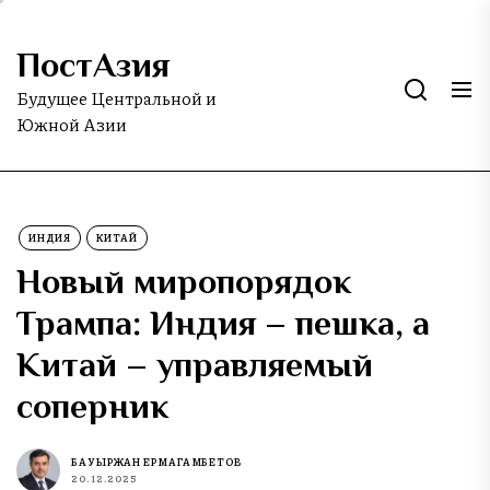
Skip
to
ПостАзия
the
content
Будущее Центральной и
Южной Азии
ИНДИЯ
КИТАЙ
Новый миропорядок
Трампа: Индия – пешка, а
Китай – управляемый
соперник
БАУЫРЖАН ЕРМАГАМБЕТОВ
20.12.2025