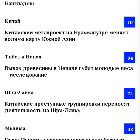
Бангладеш
Китай
101
Китайский мегапроект на Брахмапутре меняет
водную карту Южной Азии
Тибет и Непал
94
Вывоз древесины в Непале губит молодые леса
– исследование
Шри-Ланка
74
Китайские преступные группировки переносят
деятельность на Шри-Ланку
Мьянма
32
Глава Мьянмы совершил первый зарубежный