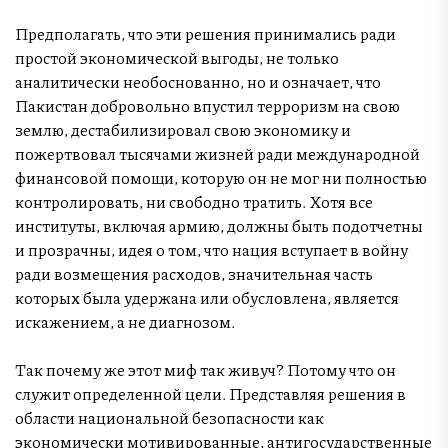
Предполагать, что эти решения принимались ради
простой экономической выгоды, не только
аналитически необоснованно, но и означает, что
Пакистан добровольно впустил терроризм на свою
землю, дестабилизировал свою экономику и
пожертвовал тысячами жизней ради международной
финансовой помощи, которую он не мог ни полностью
контролировать, ни свободно тратить. Хотя все
институты, включая армию, должны быть подотчетны
и прозрачны, идея о том, что нация вступает в войну
ради возмещения расходов, значительная часть
которых была удержана или обусловлена, является
искажением, а не диагнозом.
Так почему же этот миф так живуч? Потому что он
служит определенной цели. Представляя решения в
области национальной безопасности как
экономически мотивированные, антигосударственные