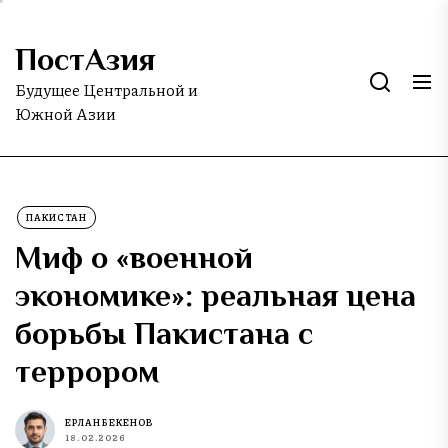
Skip
to
ПостАзия
the
content
Будущее Центральной и
Южной Азии
ПАКИСТАН
Миф о «военной
экономике»: реальная цена
борьбы Пакистана с
террором
ЕРЛАН БЕКЕНОВ
18.02.2026