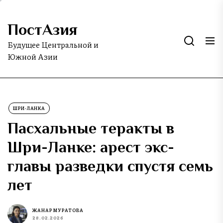
Skip
to
ПостАзия
the
content
Будущее Центральной и
Южной Азии
ШРИ-ЛАНКА
Пасхальные теракты в
Шри-Ланке: арест экс-
главы разведки спустя семь
лет
ЖАНАР МУРАТОВА
28.02.2026