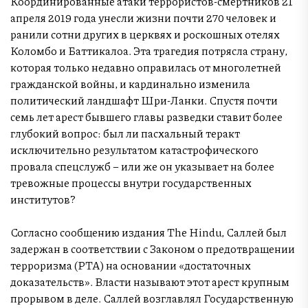
Координированные атаки террористов-смертников 21
апреля 2019 года унесли жизни почти 270 человек и
ранили сотни других в церквях и роскошных отелях
Коломбо и Баттикалоа. Эта трагедия потрясла страну,
которая только недавно оправилась от многолетней
гражданской войны, и кардинально изменила
политический ландшафт Шри-Ланки. Спустя почти
семь лет арест бывшего главы разведки ставит более
глубокий вопрос: был ли пасхальный теракт
исключительно результатом катастрофического
провала спецслужб – или же он указывает на более
тревожные процессы внутри государственных
институтов?
Согласно сообщению издания The Hindu, Саллей был
задержан в соответствии с Законом о предотвращении
терроризма (PTA) на основании «достаточных
доказательств». Власти называют этот арест крупным
прорывом в деле. Саллей возглавлял Государственную