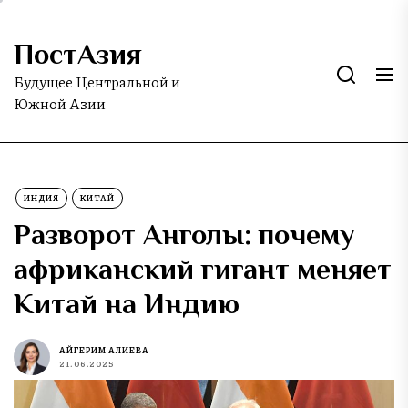
Skip
to
ПостАзия
the
content
Будущее Центральной и
Южной Азии
ИНДИЯ
КИТАЙ
Разворот Анголы: почему
африканский гигант меняет
Китай на Индию
АЙГЕРИМ АЛИЕВА
21.06.2025