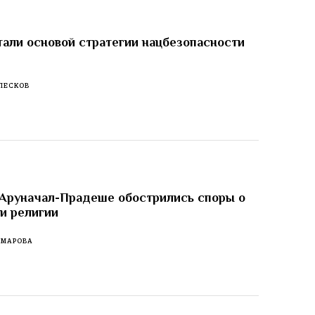
тали основой стратегии нацбезопасности
ПЕСКОВ
 Аруначал-Прадеше обострились споры о
 и религии
ОМАРОВА