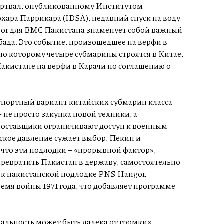
артвал, опубликованному Институтом
ара Паррикара (IDSA), недавний спуск на воду
gor для ВМС Пакистана знаменует собой важный
ада. Это событие, произошедшее на верфи в
по которому четыре субмарины строятся в Китае,
Пакистане на верфи в Карачи по соглашению о
спортный вариант китайских субмарин класса
 не просто закупка новой техники, а
 поставщики ограничивают доступ к военным
ское давление сужает выбор. Пекин и
 что эти подлодки – «прорывной фактор»,
превратить Пакистан в державу, самостоятельно
 к пакистанской подлодке PNS Hangor,
мя войны 1971 года, что добавляет программе
еальность может быть далека от громких