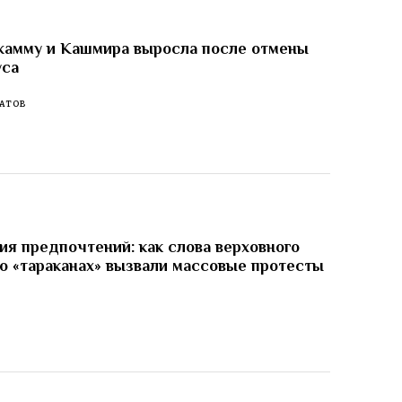
жамму и Кашмира выросла после отмены
уса
АТОВ
я предпочтений: как слова верховного
о «тараканах» вызвали массовые протесты
И