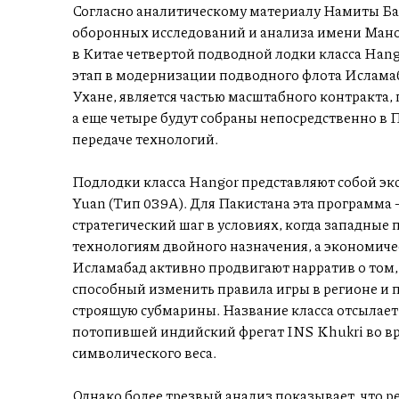
Согласно аналитическому материалу Намиты Б
оборонных исследований и анализа имени Манох
в Китае четвертой подводной лодки класса Han
этап в модернизации подводного флота Исламаб
Ухане, является частью масштабного контракта, 
а еще четыре будут собраны непосредственно в 
передаче технологий.
Подлодки класса Hangor представляют собой эк
Yuan (Тип 039A). Для Пакистана эта программа –
стратегический шаг в условиях, когда западные
технологиям двойного назначения, а экономиче
Исламабад активно продвигают нарратив о том,
способный изменить правила игры в регионе и 
строящую субмарины. Название класса отсылает
потопившей индийский фрегат INS Khukri во вре
символического веса.
Однако более трезвый анализ показывает, что р