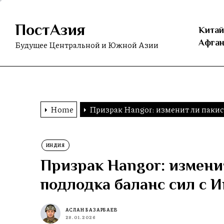
Skip
to
ПостАзия
the
Китай
content
Афган
Будущее Центральной и Южной Азии
Home
Призрак Hangor: изменит ли пакис
ИНДИЯ
Призрак Hangor: измени
подлодка баланс сил с 
АСЛАН БАЗАРБАЕВ
28.01.2026