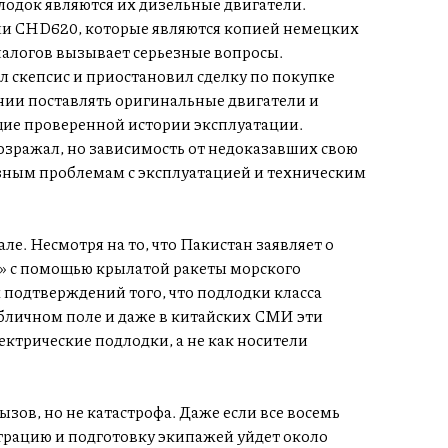
одок являются их дизельные двигатели.
и CHD620, которые являются копией немецких
алогов вызывает серьезные вопросы.
 скепсис и приостановил сделку по покупке
нии поставлять оригинальные двигатели и
ие проверенной истории эксплуатации.
возражал, но зависимость от недоказавших свою
зным проблемам с эксплуатацией и техническим
е. Несмотря на то, что Пакистан заявляет о
» с помощью крылатой ракеты морского
 подтверждений того, что подлодки класса
бличном поле и даже в китайских СМИ эти
ктрические подлодки, а не как носители
зов, но не катастрофа. Даже если все восемь
еграцию и подготовку экипажей уйдет около