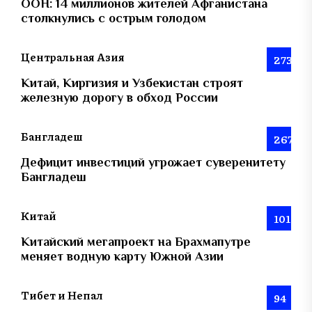
ООН: 14 миллионов жителей Афганистана
столкнулись с острым голодом
Центральная Азия
273
Китай, Киргизия и Узбекистан строят
железную дорогу в обход России
Бангладеш
267
Дефицит инвестиций угрожает суверенитету
Бангладеш
Китай
101
Китайский мегапроект на Брахмапутре
меняет водную карту Южной Азии
Тибет и Непал
94