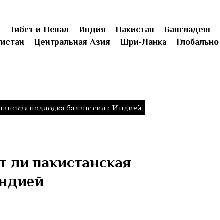
Тибет и Непал
Индия
Пакистан
Бангладеш
истан
Центральная Азия
Шри-Ланка
Глобально
танская подлодка баланс сил с Индией
т ли пакистанская
Индией