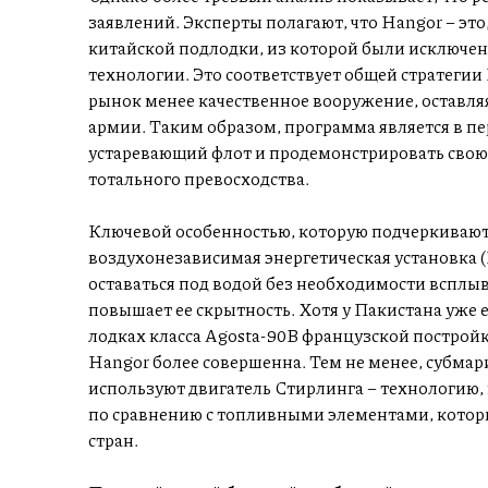
заявлений. Эксперты полагают, что Hangor – это,
китайской подлодки, из которой были исключен
технологии. Это соответствует общей стратеги
рынок менее качественное вооружение, оставля
армии. Таким образом, программа является в п
устаревающий флот и продемонстрировать свою
тотального превосходства.
Ключевой особенностью, которую подчеркивают
воздухонезависимая энергетическая установка
оставаться под водой без необходимости всплыв
повышает ее скрытность. Хотя у Пакистана уже
лодках класса Agosta-90B французской постройки
Hangor более совершенна. Тем не менее, субмари
используют двигатель Стирлинга – технологию,
по сравнению с топливными элементами, кото
стран.