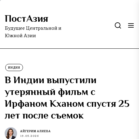
Skip
to
ПостАзия
the
content
Будущее Центральной и
Южной Азии
ИНДИЯ
В Индии выпустили
утерянный фильм с
Ирфаном Кханом спустя 25
лет после съемок
АЙГЕРИМ АЛИЕВА
19.05.2026