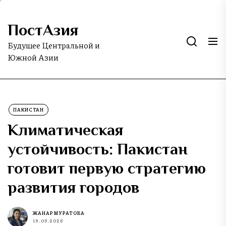
Skip
to
ПостАзия
the
content
Будущее Центральной и
Южной Азии
ПАКИСТАН
Климатическая
устойчивость: Пакистан
готовит первую стратегию
развития городов
ЖАНАР МУРАТОВА
19.05.2026