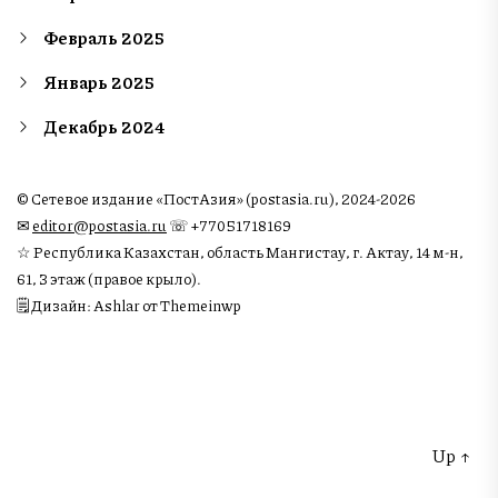
Февраль 2025
Январь 2025
Декабрь 2024
© Сетевое издание «ПостАзия» (postasia.ru), 2024-2026
✉︎
editor@postasia.ru
☏ +77051718169
☆ Республика Казахстан, область Мангистау, г. Актау, 14 м-н,
61, 3 этаж (правое крыло).
🗒 Дизайн: Ashlar от Themeinwp
Up
↑