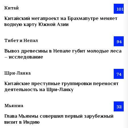
Китай
101
Китайский мегапроект на Брахмапутре меняет
водную карту Южной Азии
Тибет и Непал
94
Вывоз древесины в Непале губит молодые леса
– исследование
Шри-Ланка
74
Китайские преступные группировки переносят
деятельность на Шри-Ланку
Мьянма
32
Глава Мьянмы совершил первый зарубежный
визит в Индию