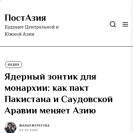
Skip
to
ПостАзия
the
content
Будущее Центральной и
Южной Азии
ИНДИЯ
Ядерный зонтик для
монархии: как пакт
Пакистана и Саудовской
Аравии меняет Азию
ЖАНАР МУРАТОВА
29.09.2025