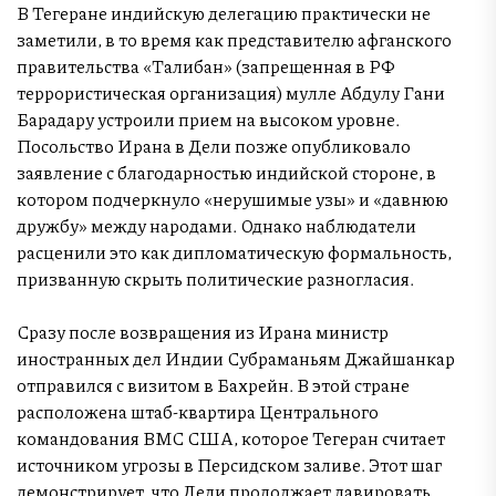
В Тегеране индийскую делегацию практически не
заметили, в то время как представителю афганского
правительства «Талибан» (запрещенная в РФ
террористическая организация) мулле Абдулу Гани
Барадару устроили прием на высоком уровне.
Посольство Ирана в Дели позже опубликовало
заявление с благодарностью индийской стороне, в
котором подчеркнуло «нерушимые узы» и «давнюю
дружбу» между народами. Однако наблюдатели
расценили это как дипломатическую формальность,
призванную скрыть политические разногласия.
Сразу после возвращения из Ирана министр
иностранных дел Индии Субраманьям Джайшанкар
отправился с визитом в Бахрейн. В этой стране
расположена штаб-квартира Центрального
командования ВМС США, которое Тегеран считает
источником угрозы в Персидском заливе. Этот шаг
демонстрирует, что Дели продолжает лавировать