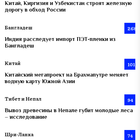
Китай, Киргизия и Узбекистан строят железную
дорогу в обход России
Бангладеш
268
Индия расследует импорт ПЭТ-пленки из
Бангладеш
Китай
101
Китайский мегапроект на Брахмапутре меняет
водную карту Южной Азии
Тибет и Непал
94
Вывоз древесины в Непале губит молодые леса
– исследование
Шри-Ланка
74