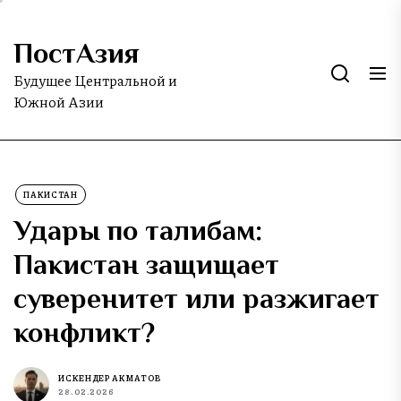
Skip
to
ПостАзия
the
content
Будущее Центральной и
Южной Азии
ПАКИСТАН
Удары по талибам:
Пакистан защищает
суверенитет или разжигает
конфликт?
ИСКЕНДЕР АКМАТОВ
28.02.2026