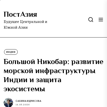
Skip
to
ПостАзия
the
content
Будущее Центральной и
Южной Азии
ИНДИЯ
Большой Никобар: развитие
морской инфраструктуры
Индии и защита
экосистемы
САБИНА ИДРИСОВА
14.05.2026