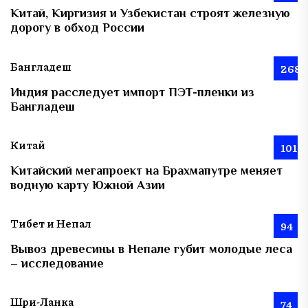
Китай, Киргизия и Узбекистан строят железную
дорогу в обход России
Бангладеш
268
Индия расследует импорт ПЭТ-пленки из
Бангладеш
Китай
101
Китайский мегапроект на Брахмапутре меняет
водную карту Южной Азии
Тибет и Непал
94
Вывоз древесины в Непале губит молодые леса
– исследование
Шри-Ланка
74