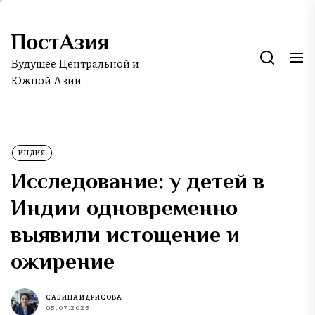
Skip
to
ПостАзия
the
content
Будущее Центральной и
Южной Азии
ИНДИЯ
Исследование: у детей в
Индии одновременно
выявили истощение и
ожирение
САБИНА ИДРИСОВА
05.07.2026