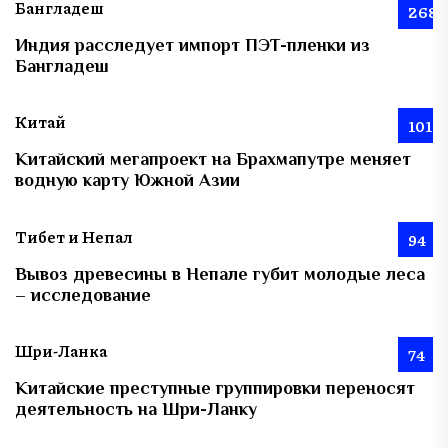
Бангладеш
268
Индия расследует импорт ПЭТ-пленки из
Бангладеш
Китай
101
Китайский мегапроект на Брахмапутре меняет
водную карту Южной Азии
Тибет и Непал
94
Вывоз древесины в Непале губит молодые леса
– исследование
Шри-Ланка
74
Китайские преступные группировки переносят
деятельность на Шри-Ланку