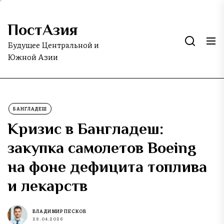
Skip
to
ПостАзия
the
content
Будущее Центральной и
Южной Азии
БАНГЛАДЕШ
Кризис в Бангладеш:
закупка самолетов Boeing
на фоне дефицита топлива
и лекарств
ВЛАДИМИР ПЕСКОВ
28.04.2026