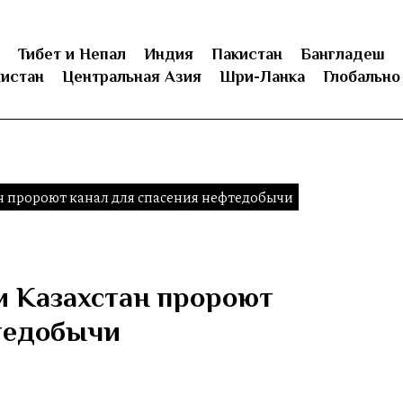
Тибет и Непал
Индия
Пакистан
Бангладеш
истан
Центральная Азия
Шри-Ланка
Глобально
н пророют канал для спасения нефтедобычи
и Казахстан пророют
тедобычи