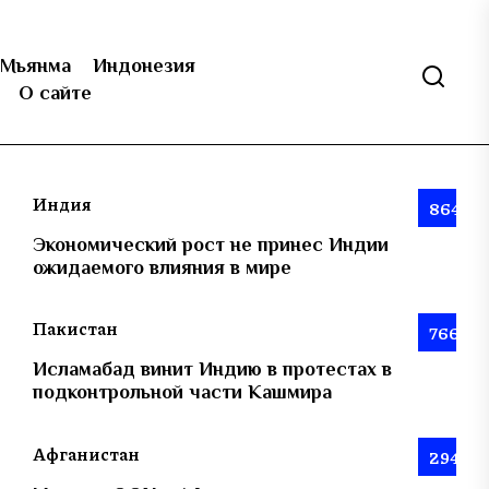
Мьянма
Индонезия
О сайте
Индия
864
Экономический рост не принес Индии
ожидаемого влияния в мире
Пакистан
766
Исламабад винит Индию в протестах в
подконтрольной части Кашмира
Афганистан
294