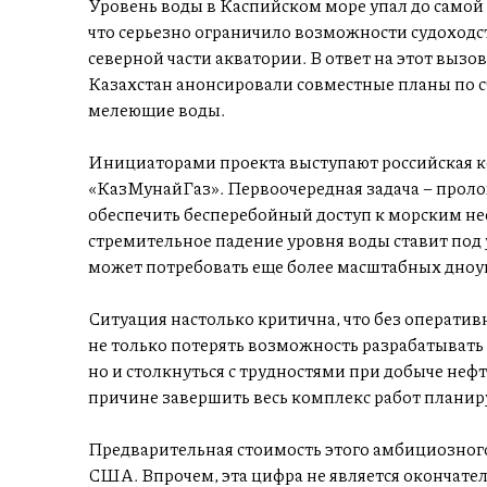
Уровень воды в Каспийском море упал до самой
что серьезно ограничило возможности судоход
северной части акватории. В ответ на этот вызов,
Казахстан анонсировали совместные планы по с
мелеющие воды.
Инициаторами проекта выступают российская 
«КазМунайГаз». Первоочередная задача – проло
обеспечить бесперебойный доступ к морским н
стремительное падение уровня воды ставит под у
может потребовать еще более масштабных дноу
Ситуация настолько критична, что без операти
не только потерять возможность разрабатывать
но и столкнуться с трудностями при добыче неф
причине завершить весь комплекс работ планиру
Предварительная стоимость этого амбициозного
США. Впрочем, эта цифра не является окончате