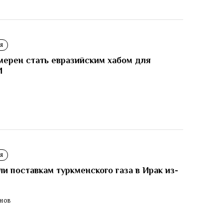
Я
мерен стать евразийским хабом для
И
И
Я
 поставкам туркменского газа в Ирак из-
ЕНОВ