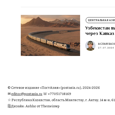
ЦЕНТРАЛЬНАЯ АЗИ
Узбекистан в
через Кавказ
АСЛАН БАЗ
27.07.2026
© Сетевое издание «ПостАзия» (postasia.ru), 2024-2026
✉︎
editor@postasia.ru
☏ +77051718169
☆ Республика Казахстан, область Мангистау, г. Актау, 14 м-н, 61
🗒 Дизайн: Ashlar от Themeinwp