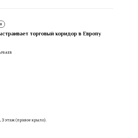
Я
ыстраивает торговый коридор в Европу
АРБАЕВ
, 3 этаж (правое крыло).