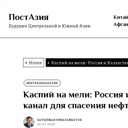
Skip
to
ПостАзия
the
Китай
content
Афган
Будущее Центральной и Южной Азии
Home
Каспий на мели: Россия и Казахста
ЦЕНТРАЛЬНАЯ АЗИЯ
Каспий на мели: Россия 
канал для спасения неф
БАУЫРЖАН ЕРМАГАМБЕТОВ
29.07.2025