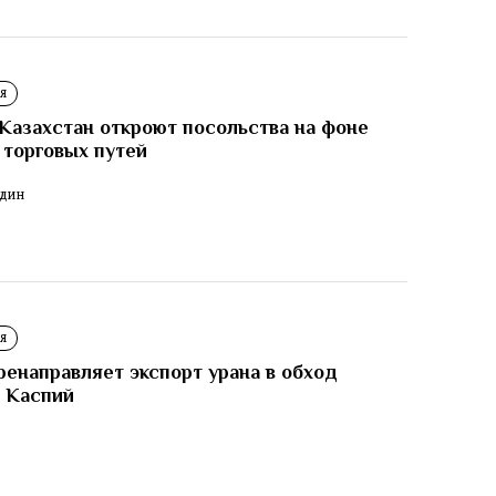
Я
Казахстан откроют посольства на фоне
 торговых путей
ОДИН
Я
ренаправляет экспорт урана в обход
 Каспий
И