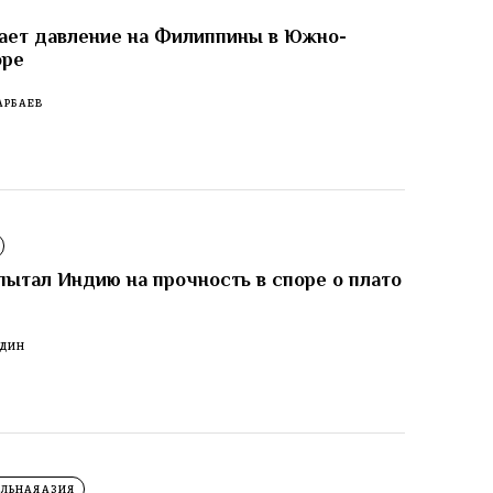
ает давление на Филиппины в Южно-
оре
АРБАЕВ
пытал Индию на прочность в споре о плато
ОДИН
ЛЬНАЯ АЗИЯ