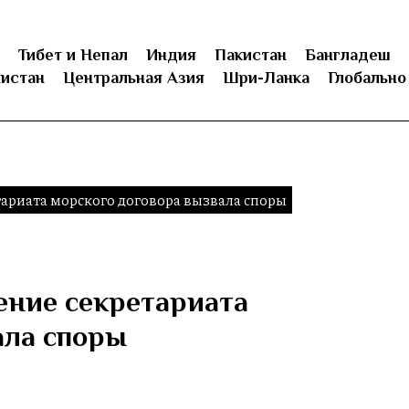
Тибет и Непал
Индия
Пакистан
Бангладеш
истан
Центральная Азия
Шри-Ланка
Глобально
тариата морского договора вызвала споры
ение секретариата
ала споры