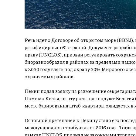
Речь идет о Договоре об открытом море (BBNJ), к
ратифицирован 61 страной. Документ, разрабо
праву (UNCLOS), призван регулировать сохране
биоразнообразия в районах за пределами нацио
к 2030 году взять под охрану 30% Мирового океа
охраняемых районов.
Пекин подал заявку на размещение секретариата 
Помимо Китая, на эту роль претендуют Бельгия 
месте базирования штаб-квартиры ожидается в я
Основной претензией к Пекину стало его после
международного трибунала от 2016 года. Тогда
рамках UNCLOS, признал незаконными террито