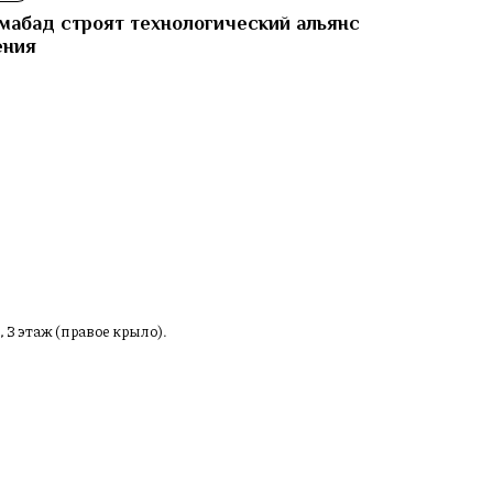
мабад строят технологический альянс
ения
И
, 3 этаж (правое крыло).