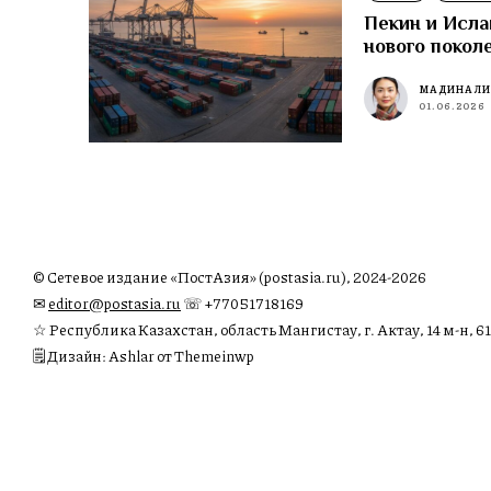
Пекин и Исла
нового покол
МАДИНА Л
01.06.2026
© Сетевое издание «ПостАзия» (postasia.ru), 2024-2026
✉︎
editor@postasia.ru
☏ +77051718169
☆ Республика Казахстан, область Мангистау, г. Актау, 14 м-н, 61
🗒 Дизайн: Ashlar от Themeinwp