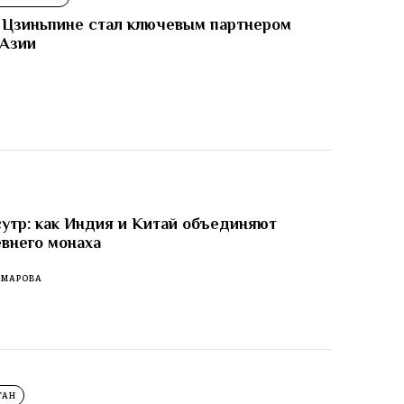
 Цзиньпине стал ключевым партнером
 Азии
И
утр: как Индия и Китай объединяют
внего монаха
ОМАРОВА
ТАН