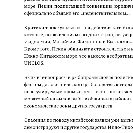
море. Пекин, подписавший конвенцию, юридичес
официально объявил его «недействительным».
Критики также указывают на действия китайск
которые, по заявлениям соседних стран, регуля
Индонезии, Малайзии, Филиппин и Вьетнама в 
Кроме того, Пекин обвиняют в строительстве и
Южно-Китайском море, что нанесло необратимый
UNCLOS.
Вызывает вопросы и рыбопромысловая политика
флотом для океанического рыболовства, которы
нерегулируемым промыслом. Пекин также ежег
мораторий на вылов рыбы в обширных районах
экономические зоны других государств.
Опасения по поводу китайской заявки уже выс
демонстрируют и другие государства Индо-Тихо