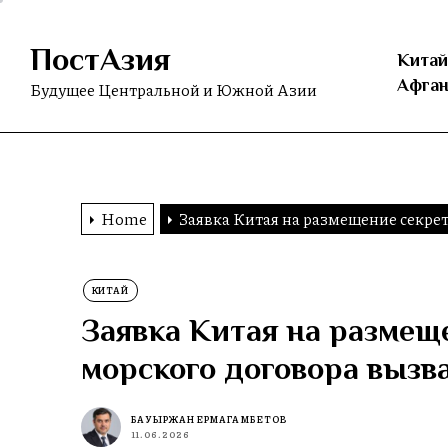
Skip
to
ПостАзия
the
Китай
content
Афган
Будущее Центральной и Южной Азии
Home
Заявка Китая на размещение секре
КИТАЙ
Заявка Китая на размещ
морского договора вызв
БАУЫРЖАН ЕРМАГАМБЕТОВ
11.06.2026