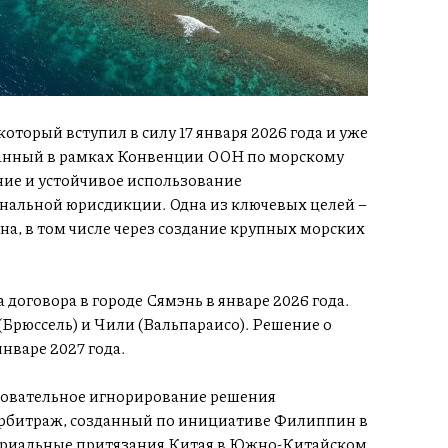
оторый вступил в силу 17 января 2026 года и уже
танный в рамках Конвенции ООН по морскому
ние и устойчивое использование
нальной юрисдикции. Одна из ключевых целей –
на, в том числе через создание крупных морских
договора в городе Сямэнь в январе 2026 года.
(Брюссель) и Чили (Вальпараисо). Решение о
нваре 2027 года.
довательное игнорирование решения
 арбитраж, созданный по инициативе Филиппин в
риальные притязания Китая в Южно-Китайском