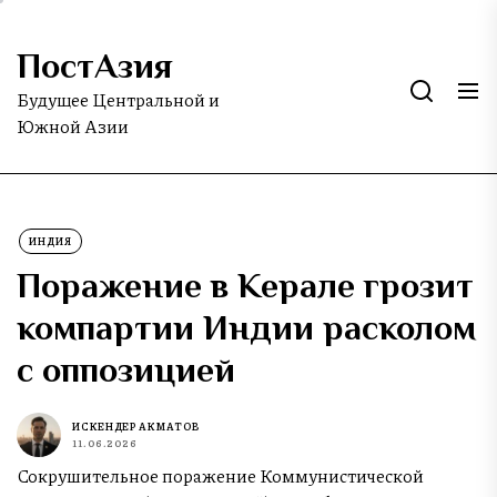
Skip
to
ПостАзия
the
content
Будущее Центральной и
Южной Азии
ИНДИЯ
Поражение в Керале грозит
компартии Индии расколом
с оппозицией
ИСКЕНДЕР АКМАТОВ
11.06.2026
Сокрушительное поражение Коммунистической