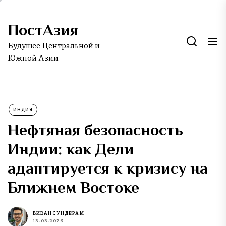
Skip
to
ПостАзия
the
content
Будущее Центральной и
Южной Азии
ИНДИЯ
Нефтяная безопасность
Индии: как Дели
адаптируется к кризису на
Ближнем Востоке
ВИВАН СУНДЕРАМ
13.03.2026