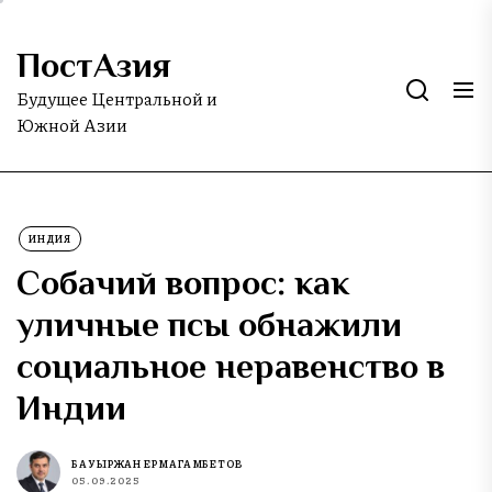
Skip
to
ПостАзия
the
content
Будущее Центральной и
Южной Азии
ИНДИЯ
Собачий вопрос: как
уличные псы обнажили
социальное неравенство в
Индии
БАУЫРЖАН ЕРМАГАМБЕТОВ
05.09.2025