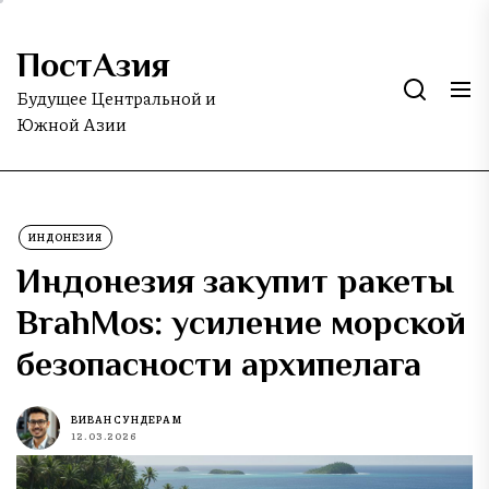
Skip
to
ПостАзия
the
content
Будущее Центральной и
Южной Азии
ИНДОНЕЗИЯ
Индонезия закупит ракеты
BrahMos: усиление морской
безопасности архипелага
ВИВАН СУНДЕРАМ
12.03.2026