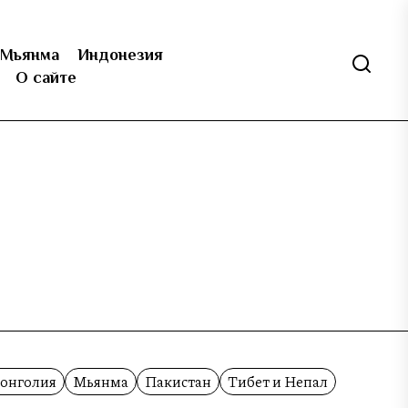
Мьянма
Индонезия
О сайте
онголия
Мьянма
Пакистан
Тибет и Непал