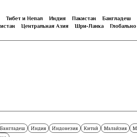
Тибет и Непал
Индия
Пакистан
Бангладеш
истан
Центральная Азия
Шри-Ланка
Глобально
Бангладеш
Индия
Индонезия
Китай
Малайзия
М