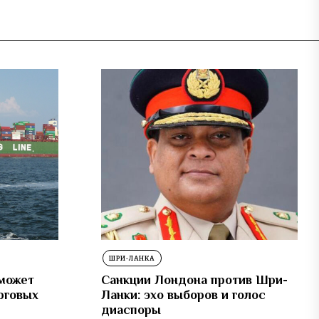
ШРИ-ЛАНКА
может
Санкции Лондона против Шри-
рговых
Ланки: эхо выборов и голос
диаспоры