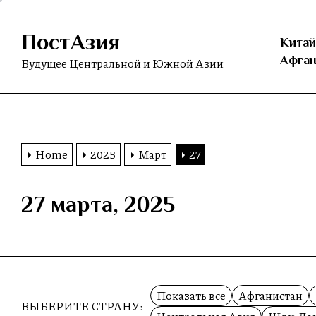
Skip
to
ПостАзия
the
Китай
content
Афган
Будущее Центральной и Южной Азии
Home
2025
Март
27
27 марта, 2025
Показать все
Афганистан
ВЫБЕРИТЕ СТРАНУ: