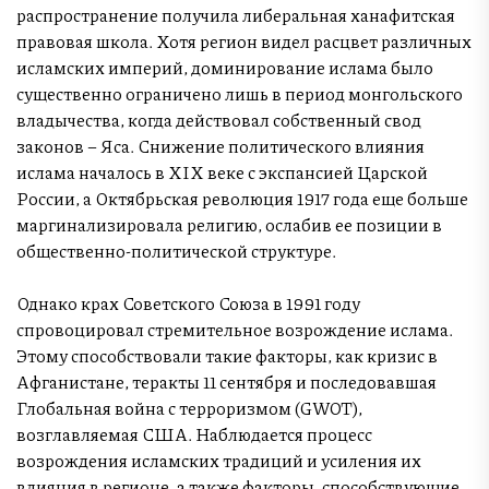
распространение получила либеральная ханафитская
правовая школа. Хотя регион видел расцвет различных
исламских империй, доминирование ислама было
существенно ограничено лишь в период монгольского
владычества, когда действовал собственный свод
законов – Яса. Снижение политического влияния
ислама началось в XIX веке с экспансией Царской
России, а Октябрьская революция 1917 года еще больше
маргинализировала религию, ослабив ее позиции в
общественно-политической структуре.
Однако крах Советского Союза в 1991 году
спровоцировал стремительное возрождение ислама.
Этому способствовали такие факторы, как кризис в
Афганистане, теракты 11 сентября и последовавшая
Глобальная война с терроризмом (GWOT),
возглавляемая США. Наблюдается процесс
возрождения исламских традиций и усиления их
влияния в регионе, а также факторы, способствующие