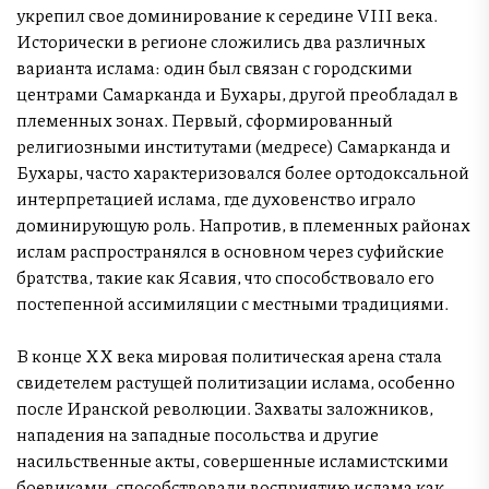
укрепил свое доминирование к середине VIII века.
Исторически в регионе сложились два различных
варианта ислама: один был связан с городскими
центрами Самарканда и Бухары, другой преобладал в
племенных зонах. Первый, сформированный
религиозными институтами (медресе) Самарканда и
Бухары, часто характеризовался более ортодоксальной
интерпретацией ислама, где духовенство играло
доминирующую роль. Напротив, в племенных районах
ислам распространялся в основном через суфийские
братства, такие как Ясавия, что способствовало его
постепенной ассимиляции с местными традициями.
В конце XX века мировая политическая арена стала
свидетелем растущей политизации ислама, особенно
после Иранской революции. Захваты заложников,
нападения на западные посольства и другие
насильственные акты, совершенные исламистскими
боевиками, способствовали восприятию ислама как