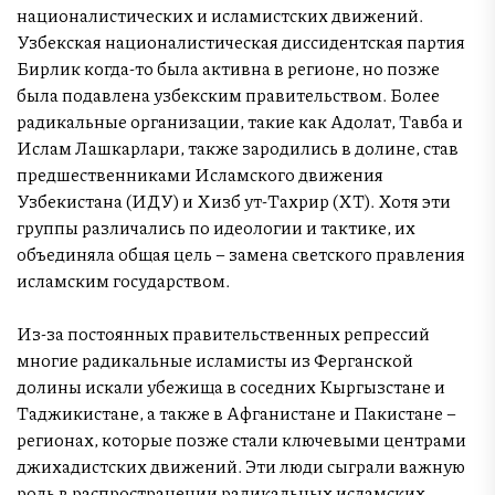
националистических и исламистских движений.
Узбекская националистическая диссидентская партия
Бирлик когда-то была активна в регионе, но позже
была подавлена узбекским правительством. Более
радикальные организации, такие как Адолат, Тавба и
Ислам Лашкарлари, также зародились в долине, став
предшественниками Исламского движения
Узбекистана (ИДУ) и Хизб ут-Тахрир (ХТ). Хотя эти
группы различались по идеологии и тактике, их
объединяла общая цель – замена светского правления
исламским государством.
Из-за постоянных правительственных репрессий
многие радикальные исламисты из Ферганской
долины искали убежища в соседних Кыргызстане и
Таджикистане, а также в Афганистане и Пакистане –
регионах, которые позже стали ключевыми центрами
джихадистских движений. Эти люди сыграли важную
роль в распространении радикальных исламских