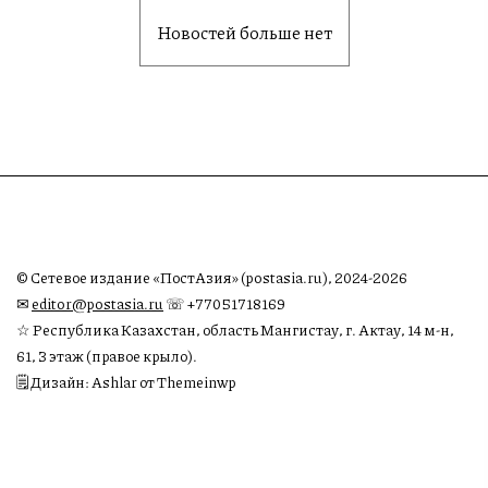
Новостей больше нет
© Сетевое издание «ПостАзия» (postasia.ru), 2024-2026
✉︎
editor@postasia.ru
☏ +77051718169
☆ Республика Казахстан, область Мангистау, г. Актау, 14 м-н,
61, 3 этаж (правое крыло).
🗒 Дизайн: Ashlar от Themeinwp