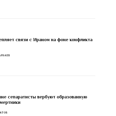
епляет связи с Ираном на фоне конфликта
АРБАЕВ
не сепаратисты вербуют образованную
смертники
АТОВ