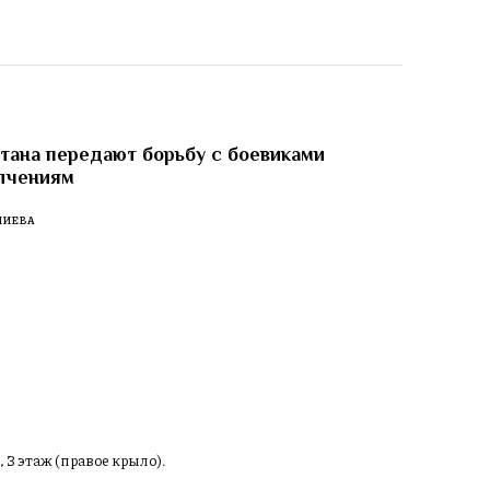
тана передают борьбу с боевиками
лчениям
ЛИЕВА
, 3 этаж (правое крыло).