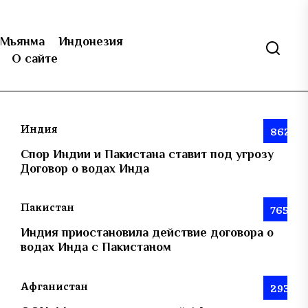
Мьянма
Индонезия
О сайте
Индия
862
Спор Индии и Пакистана ставит под угрозу
Договор о водах Инда
Пакистан
765
Индия приостановила действие договора о
водах Инда с Пакистаном
Афганистан
293