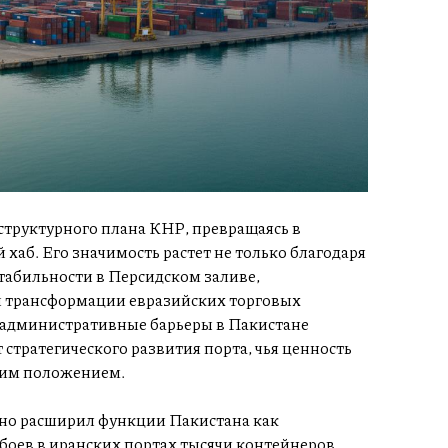
структурного плана КНР, превращаясь в
аб. Его значимость растет не только благодаря
табильности в Персидском заливе,
й трансформации евразийских торговых
 административные барьеры в Пакистане
 стратегического развития порта, чья ценность
ским положением.
но расширил функции Пакистана как
боев в иранских портах тысячи контейнеров