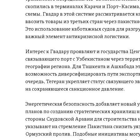
скопились в терминалах Карачи и Порт–Касима,
схемы. Гвадар в этой системе рассматривается
ввозить товары из третьих стран через пакист
Это использование каботажных судов для разгр
важный элемент антикризисной логистики.
Интерес к Гвадару проявляют и государства Цен
связывающего порт с Узбекистаном через терри
географии региона. Для Ташкента и Ашхабада э
возможность диверсифицировать пути экспорта 
очередь, Тегеран укрепляет статус связующего 
на сохраняющееся санкционное давление.
Энергетическая безопасность добавляет новый у
планов по созданию стратегических хранилищ 
стороны Саудовской Аравии для строительства 
указывают на стремление Пакистана снизить уяз
Ормузский пролив. Подобные инициативы могут