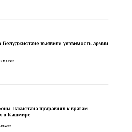
в Белуджистане выявили уязвимость армии
АКМАТОВ
оны Пакистана приравнял к врагам
х в Кашмире
АРБАЕВ