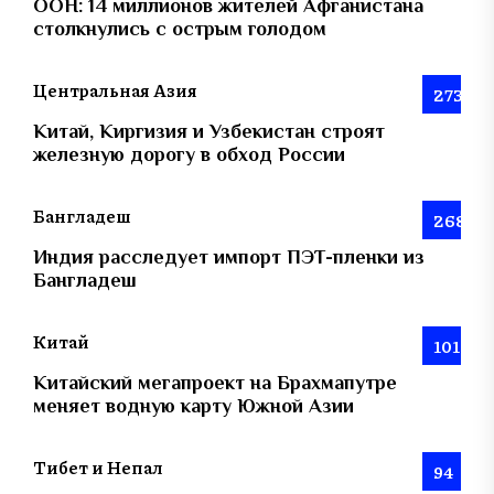
ООН: 14 миллионов жителей Афганистана
столкнулись с острым голодом
Центральная Азия
273
Китай, Киргизия и Узбекистан строят
железную дорогу в обход России
Бангладеш
268
Индия расследует импорт ПЭТ-пленки из
Бангладеш
Китай
101
Китайский мегапроект на Брахмапутре
меняет водную карту Южной Азии
Тибет и Непал
94