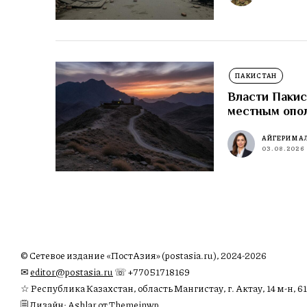
ПАКИСТАН
Власти Пакис
местным опо
АЙГЕРИМ А
03.08.2026
© Сетевое издание «ПостАзия» (postasia.ru), 2024-2026
✉︎
editor@postasia.ru
☏ +77051718169
☆ Республика Казахстан, область Мангистау, г. Актау, 14 м-н, 61
🗒 Дизайн: Ashlar от Themeinwp