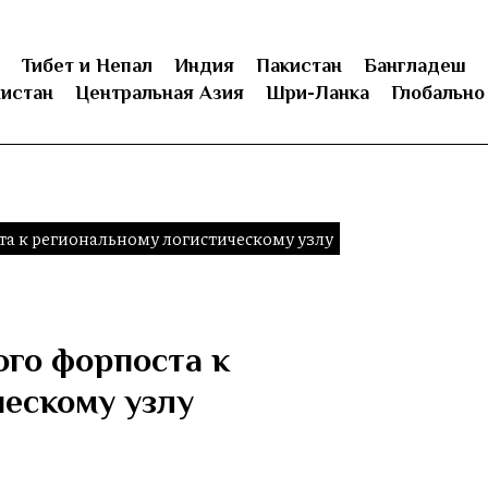
Тибет и Непал
Индия
Пакистан
Бангладеш
истан
Центральная Азия
Шри-Ланка
Глобально
та к региональному логистическому узлу
ого форпоста к
ескому узлу