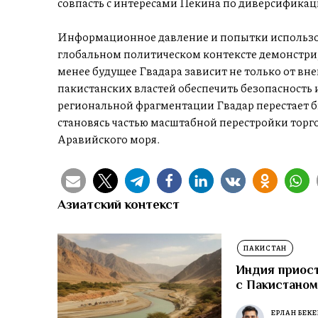
совпасть с интересами Пекина по диверсификац
Информационное давление и попытки использо
глобальном политическом контексте демонстри
менее будущее Гвадара зависит не только от вн
пакистанских властей обеспечить безопасность 
региональной фрагментации Гвадар перестает б
становясь частью масштабной перестройки торг
Аравийского моря.
Азиатский контекст
ПАКИСТАН
Индия приост
с Пакистано
ЕРЛАН БЕК