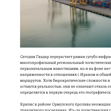
Сегодня Гвадар перерастает рамки сугубо инфра
многопрофильный региональный логистический х
первоначальным инвестициям, но и на фоне нес
напряженности в отношениях с Ираном и обще
маршрутов. Хотя бюрократические сложности и
остаются реальностью, они не означают отказа от
определяется в первую очередь его географиче
Кризис в районе Ормузского пролива неожидан
транзитного посредника. Из–за логистических с