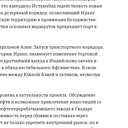
 что вынудило Исламабад задействовать новые
 как резервный коридор, позволяющий Ирану
анскую территорию в провинции Белуджистан.
узки основных маршрутов превращает порт в
тральной Азии. Запуск транспортного коридора,
торию Ирана, знаменует изменение торговой
то кратчайший выход к Индийскому океану и
в обход нестабильного Афганистана. В свою
звена между Южной Азией и заливом, несмотря
ровень к актуальности проекта. Обсуждение
нефти и возможное привлечение инвестиций со
нефтеперерабатывающего завода в Гвадаре
вимость перед сбоями в поставках через
 не только укрепить внутренний рынок, но и