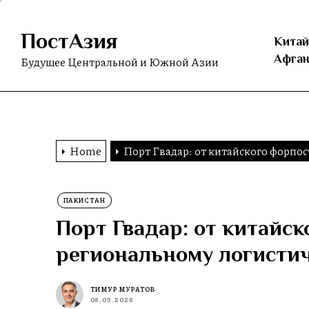
Skip
to
ПостАзия
the
Китай
content
Афган
Будущее Центральной и Южной Азии
Home
Порт Гвадар: от китайского форпос
ПАКИСТАН
Порт Гвадар: от китайск
региональному логистич
ТИМУР МУРАТОВ
08.05.2026