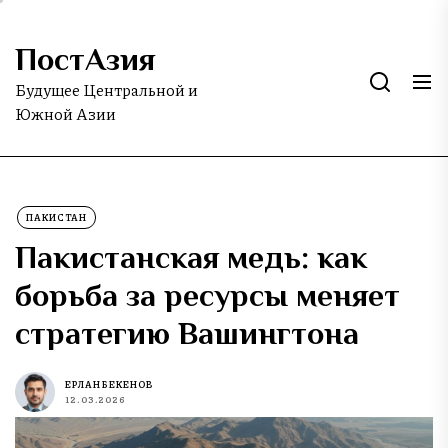
Skip
to
ПостАзия
the
content
Будущее Центральной и
Южной Азии
ПАКИСТАН
Пакистанская медь: как
борьба за ресурсы меняет
стратегию Вашингтона
ЕРЛАН БЕКЕНОВ
12.03.2026